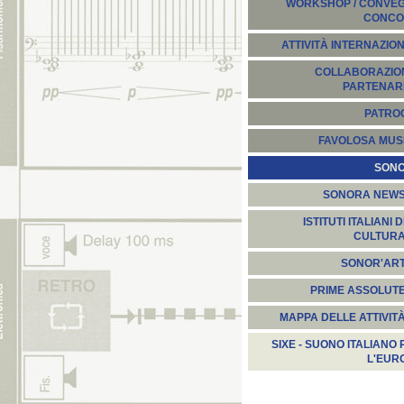
WORKSHOP / CONVEGN
CONCO
ATTIVITÀ INTERNAZION
COLLABORAZION
PARTENARI
PATROC
FAVOLOSA MUS
SON
SONORA NEW
ISTITUTI ITALIANI D
CULTUR
SONOR'AR
PRIME ASSOLUT
MAPPA DELLE ATTIVIT
SIXE - SUONO ITALIANO 
L'EUR