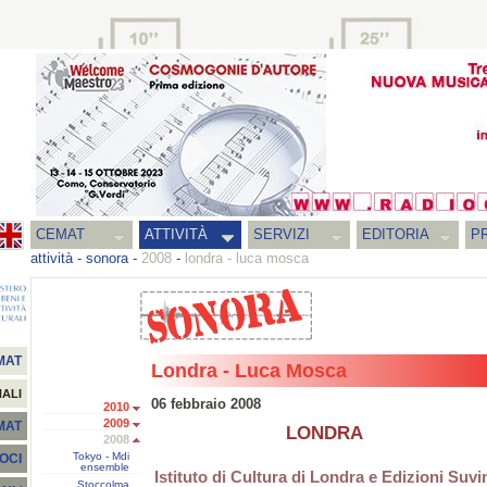
CEMAT
ATTIVITÀ
SERVIZI
EDITORIA
PR
attività
-
sonora
-
2008
-
londra - luca mosca
MAT
Londra - Luca Mosca
NALI
06 febbraio 2008
2010
2009
EMAT
LONDRA
2008
Tokyo - Mdi
SOCI
ensemble
Istituto di Cultura di Londra e Edizioni Suvi
Stoccolma