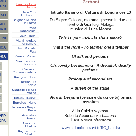
Zerboni
I /
Londra - Luca
RSI
Mosca
Istituto Italiano di Cultura di Londra ore 19
New York
ALI
Fabbriciani
Da Signor Goldoni, dramma giocoso in due atti
Belgrado Musica
in Forma
libretto di Gianluigi Melega
I E
Praga
musica di
Luca Mosca
ATI
Franceschini
USA - Tallini
This is your luck - is she a tenor?
INI
Miami - dedalo
ensemble
That's the right - To temper one's temper
ICA
Ulm - Marcello
Fera
Of silk and perfums
ORA
Vienna - Garau
San Francisco
Icarus Jr
Oh, lovely Desdemona - A dreadful, deadly
S
Cincinnati
perfume
Contempoartens
I
Bourges - Nono
Prologue of second act
A
Berlino - Di
Scipio
A queen of the stage
T
Santiago del Cile
Manca
Aria di Despina
(versione da concerto)
prima
E
Belfast - Edison
assoluta
Bruxelles - Nono
À
Varsavia - Tempo
Reale
Alda Caiello
soprano
Roberto Abbondanza
baritono
Australia -
PER
Sciajno
Luca Mosca
pianoforte
OPA
Cile - Trio
Albatros
www.icilondon.esteri.it/IIC_Londra
Bogotà - Trio
Albatros