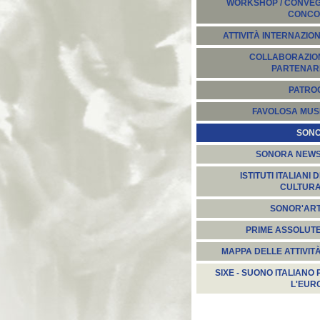
WORKSHOP / CONVEGN
CONCO
ATTIVITÀ INTERNAZION
COLLABORAZION
PARTENARI
PATROC
FAVOLOSA MUS
SON
SONORA NEW
ISTITUTI ITALIANI D
CULTUR
SONOR'AR
PRIME ASSOLUT
MAPPA DELLE ATTIVIT
SIXE - SUONO ITALIANO 
L'EUR