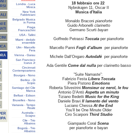
I /
18 febbraio ore 22
Londra - Luca
RSI
Mosca
Nybrokajen 11, Oscar II
Musica d'Italia
New York
ALI
Fabbriciani
Belgrado Musica
Monaldo Braconi
pianoforte
in Forma
I E
Guido Arbonelli
clarinetto
Praga
ATI
Germano Scurti
bayan
Franceschini
USA - Tallini
INI
Goffredo Petrassi
Toccata
per pianoforte
Miami - dedalo
ensemble
ICA
Marcello Panni
Fogli d’album
per pianoforte
Ulm - Marcello
Fera
ORA
Vienna - Garau
Michele Dall’Ongaro
Autodafé
per pianoforte
San Francisco
Icarus Jr
S
Ada Gentile
Come dal nulla
per clarinetto basso
Cincinnati
Contempoartens
I
”Suite Namaste”:
Bourges - Nono
A
Fabrizio Festa
Libera Toccata
Berlino - Di
Piera Pistono
Emotions
Scipio
T
Roberta Silvestrini
Monsieur oz nerol, le fou
Santiago del Cile
Manca
Antonio D’Antò
Aspetta un minuto
E
Belfast - Edison
Tiziano Bedetti
Music for the King
Bruxelles - Nono
Daniele Bravi
Il lamento del vento
À
Varsavia - Tempo
Luciano Chessa
At the End
Reale
You’ll be One Minute Older
Australia -
PER
Ciro Scarponi
Third Studio
Sciajno
OPA
Cile - Trio
Giampaolo Coral
Scena
Albatros
per pianoforte e bayan
Bogotà - Trio
Albatros