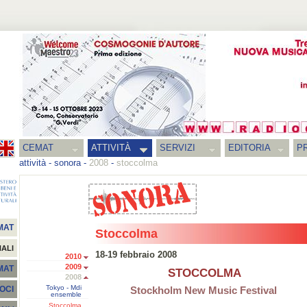
CEMAT
ATTIVITÀ
SERVIZI
EDITORIA
PR
attività
-
sonora
-
2008
-
stoccolma
MAT
Stoccolma
NALI
18-19 febbraio 2008
2010
2009
EMAT
STOCCOLMA
2008
Tokyo - Mdi
Stockholm New Music Festival
SOCI
ensemble
Stoccolma