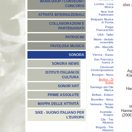
WORKSHOP / CONVEGNI /
das 
Londra - Luca
CONCORSI
Mosca
New York
ATTIVITÀ INTERNAZIONALI
Fabbriciani
Belgrado Musica
in Forma
COLLABORAZIONI E
Praga
PARTENARIATI
Franceschini
USA - Tallini
PATROCINI
Miami - dedalo
ensemble
FAVOLOSA MUSICA
Ulm - Marcello
Fera
SONORA
Vienna - Garau
San Francisco
Icarus Jr
SONORA NEWS
Cincinnati
Contempoartens
Agos
ISTITUTI ITALIANI DI
Bourges - Nono
Kla
CULTURA
Berlino - Di
Scipio
SONOR'ART
Santiago del Cile
Ha
Manca
PRIME ASSOLUTE
Belfast - Edison
E
Bruxelles - Nono
MAPPA DELLE ATTIVITÀ
Varsavia - Tempo
stad
Reale
Hanne
Australia -
SIXE - SUONO ITALIANO PER
(2006
Sciajno
L'EUROPA
Cile - Trio
Albatros
Bogotà - Trio
Albatros