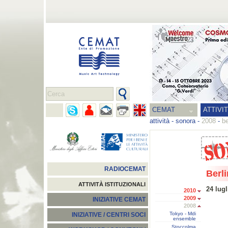
CEMAT
ATTIVI
attività
-
sonora
-
2008
-
be
RADIOCEMAT
Berli
ATTIVITÀ ISTITUZIONALI
24 lugl
2010
2009
INIZIATIVE CEMAT
2008
Tokyo - Mdi
INIZIATIVE / CENTRI SOCI
ensemble
Stoccolma