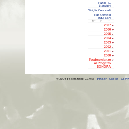
Parigi - L.
Bianchini
Siviglia Ceccarelli
Huddersfield
(UK) Sani
2007
2006
2005
2004
2003
2002
2001
2000
Testimonianze
al Progetto
SONORA
© 2026 Federazione CEMAT -
Privacy
-
Cookie
-
Copyr