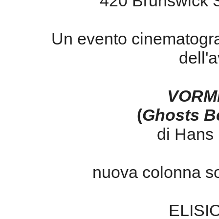
420 Brunswick St
Un evento cinematograf
dell'
VORM
(
Ghosts Be
di Hans 
nuova colonna so
ELISI