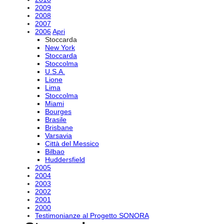
2009
2008
2007
2006
Apri
Stoccarda
New York
Stoccarda
Stoccolma
U.S.A.
Lione
Lima
Stoccolma
Miami
Bourges
Brasile
Brisbane
Varsavia
Città del Messico
Bilbao
Huddersfield
2005
2004
2003
2002
2001
2000
Testimonianze al Progetto SONORA