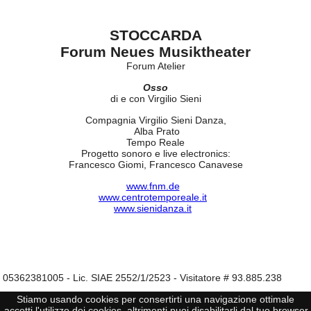
STOCCARDA
Forum Neues Musiktheater
Forum Atelier
Osso
di e con Virgilio Sieni
Compagnia Virgilio Sieni Danza,
Alba Prato
Tempo Reale
Progetto sonoro e live electronics:
Francesco Giomi, Francesco Canavese
www.fnm.de
www.centrotemporeale.it
www.sienidanza.it
I 05362381005 - Lic. SIAE 2552/1/2523 - Visitatore # 93.885.238
Stiamo usando cookies per consertirti una navigazione ottimale
cetti l'utilizzo dei cookies, altrimenti puoi disabilitarli dal tuo browser.