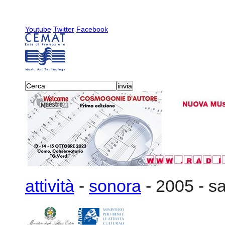
Youtube
Twitter
Facebook
attività
-
sonora
-
2005
-
sa