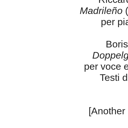
Madrileño
(
per pi
Boris
Doppelg
per voce e
Testi 
[Another