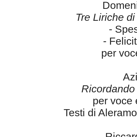
Domeni
Tre Liriche d
- Spes
- Felici
per voc
Az
Ricordando 
per voce e
Testi di Aleramo
Riccar