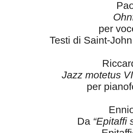
Pao
Ohn
per voce
Testi di Saint-Joh
Riccar
Jazz motetus VI
per pianofo
Enni
Da
“Epitaffi 
- Epitaff