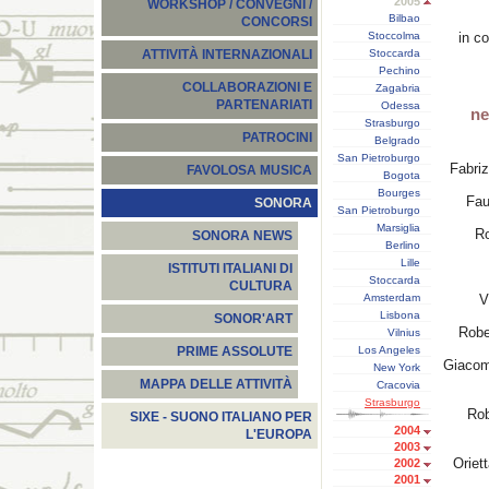
2005
WORKSHOP / CONVEGNI /
Bilbao
CONCORSI
Stoccolma
in co
Stoccarda
ATTIVITÀ INTERNAZIONALI
Pechino
COLLABORAZIONI E
Zagabria
PARTENARIATI
Odessa
ne
Strasburgo
PATROCINI
Belgrado
San Pietroburgo
Fabri
FAVOLOSA MUSICA
Bogota
Bourges
Fau
SONORA
San Pietroburgo
Marsiglia
R
SONORA NEWS
Berlino
Lille
ISTITUTI ITALIANI DI
Stoccarda
CULTURA
Amsterdam
V
Lisbona
SONOR'ART
Robe
Vilnius
Los Angeles
PRIME ASSOLUTE
Giaco
New York
MAPPA DELLE ATTIVITÀ
Cracovia
Strasburgo
Ro
SIXE - SUONO ITALIANO PER
2004
L'EUROPA
2003
Oriet
2002
2001