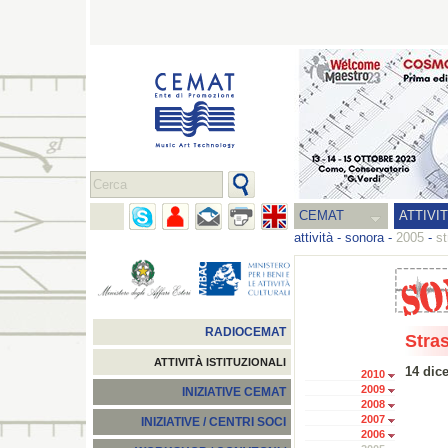
CEMAT
ATTIVI
attività
-
sonora
-
2005
-
s
RADIOCEMAT
Stra
ATTIVITÀ ISTITUZIONALI
14 dic
2010
2009
INIZIATIVE CEMAT
2008
2007
INIZIATIVE / CENTRI SOCI
2006