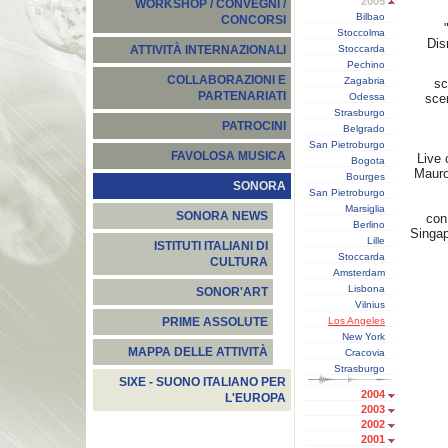
2005
WORKSHOP / CONVEGNI /
Bilbao
CONCORSI
Stoccolma
Dis
Stoccarda
ATTIVITÀ INTERNAZIONALI
Pechino
COLLABORAZIONI E
Zagabria
sc
PARTENARIATI
Odessa
sce
Strasburgo
PATROCINI
Belgrado
San Pietroburgo
FAVOLOSA MUSICA
Live 
Bogota
Mauro 
Bourges
SONORA
San Pietroburgo
Marsiglia
SONORA NEWS
con 
Berlino
Singap
Lille
ISTITUTI ITALIANI DI
Stoccarda
CULTURA
Amsterdam
Lisbona
SONOR'ART
Vilnius
Los Angeles
PRIME ASSOLUTE
New York
MAPPA DELLE ATTIVITÀ
Cracovia
Strasburgo
SIXE - SUONO ITALIANO PER
2004
L'EUROPA
2003
2002
2001