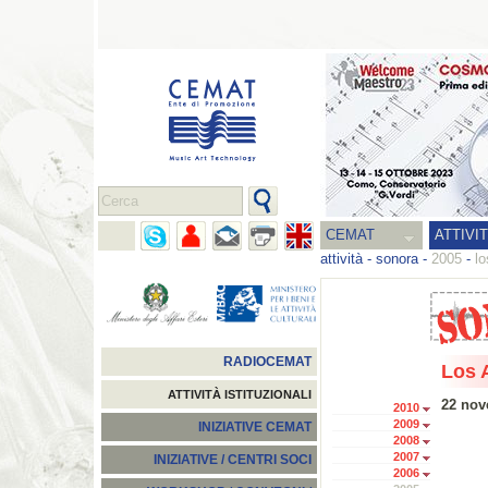
CEMAT
ATTIVI
attività
-
sonora
-
2005
-
lo
RADIOCEMAT
Los 
ATTIVITÀ ISTITUZIONALI
22 nov
2010
2009
INIZIATIVE CEMAT
2008
2007
INIZIATIVE / CENTRI SOCI
2006