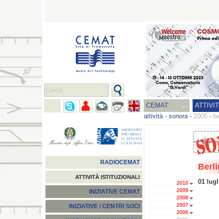
CEMAT
ATTIVI
attività
-
sonora
-
2005
-
be
RADIOCEMAT
Berl
ATTIVITÀ ISTITUZIONALI
01 lugl
2010
2009
INIZIATIVE CEMAT
2008
2007
INIZIATIVE / CENTRI SOCI
2006