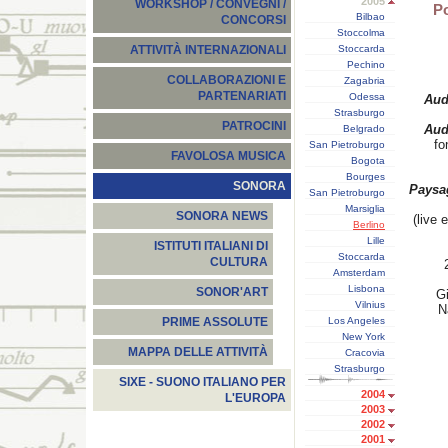
2005
WORKSHOP / CONVEGNI /
Po
Bilbao
CONCORSI
Stoccolma
Stoccarda
ATTIVITÀ INTERNAZIONALI
Pechino
COLLABORAZIONI E
Zagabria
PARTENARIATI
Odessa
Aud
Strasburgo
PATROCINI
Aud
Belgrado
fo
San Pietroburgo
FAVOLOSA MUSICA
Bogota
Bourges
SONORA
Paysa
San Pietroburgo
Marsiglia
SONORA NEWS
(live 
Berlino
Lille
ISTITUTI ITALIANI DI
Stoccarda
CULTURA
Amsterdam
Lisbona
SONOR'ART
G
Vilnius
N
Los Angeles
PRIME ASSOLUTE
New York
MAPPA DELLE ATTIVITÀ
Cracovia
Strasburgo
SIXE - SUONO ITALIANO PER
2004
L'EUROPA
2003
2002
2001