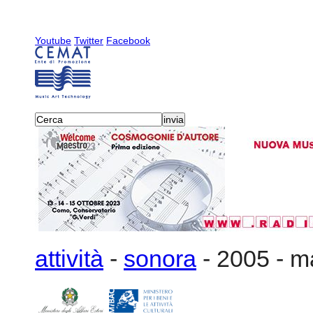
Youtube
Twitter
Facebook
attività
-
sonora
-
2005
-
ma