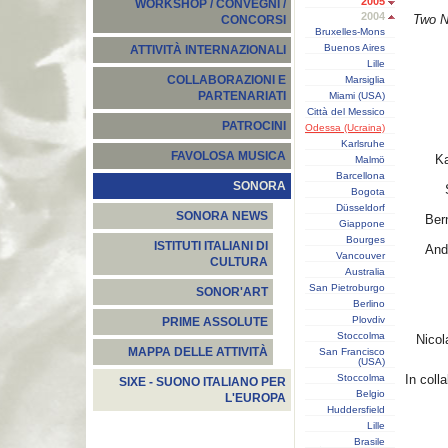
2005
WORKSHOP / CONVEGNI /
2004
Two N
CONCORSI
Bruxelles-Mons
Buenos Aires
ATTIVITÀ INTERNAZIONALI
Lille
COLLABORAZIONI E
Marsiglia
PARTENARIATI
Miami (USA)
Città del Messico
PATROCINI
Odessa (Ucraina)
Karlsruhe
FAVOLOSA MUSICA
K
Malmö
Barcellona
SONORA
Bogota
Düsseldorf
SONORA NEWS
Ber
Giappone
Bourges
ISTITUTI ITALIANI DI
And
Vancouver
CULTURA
Australia
San Pietroburgo
SONOR'ART
Berlino
Plovdiv
PRIME ASSOLUTE
Stoccolma
Nicol
MAPPA DELLE ATTIVITÀ
San Francisco
(USA)
Stoccolma
In coll
SIXE - SUONO ITALIANO PER
Belgio
L'EUROPA
Huddersfield
Lille
Brasile