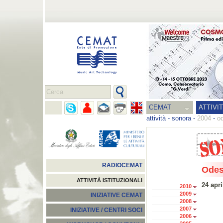
CEMAT
ATTIVI
attività
-
sonora
-
2004
-
od
RADIOCEMAT
Odes
ATTIVITÀ ISTITUZIONALI
24 apri
2010
2009
INIZIATIVE CEMAT
2008
2007
INIZIATIVE / CENTRI SOCI
2006