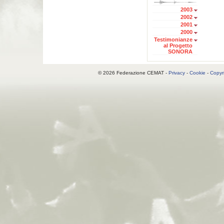
2003
2002
2001
2000
Testimonianze
al Progetto
SONORA
© 2026 Federazione CEMAT -
Privacy
-
Cookie
-
Copyr