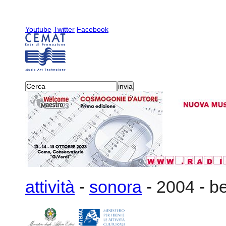
Youtube
Twitter
Facebook
attività
-
sonora
-
2004
-
be