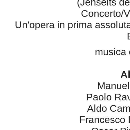
(Jenseits d
Concerto/V
Un'opera in prima assoluta
musica 
A
Manuel 
Paolo Rava
Aldo Camp
Francesco D