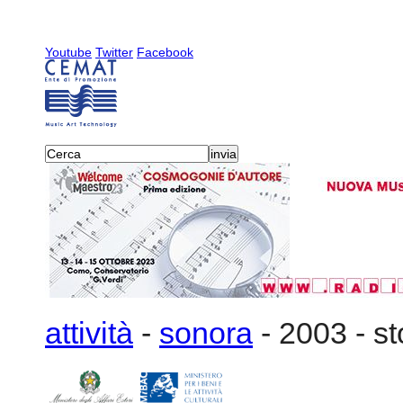
Youtube
Twitter
Facebook
attività
-
sonora
-
2003
-
s