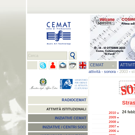
CEMAT
ATTIVI
attività
-
sonora
-
2003
-
s
RADIOCEMAT
Stra
ATTIVITÀ ISTITUZIONALI
24 feb
2010
2009
INIZIATIVE CEMAT
2008
2007
INIZIATIVE / CENTRI SOCI
2006