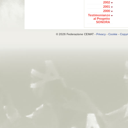
2002
2001
2000
Testimonianze
al Progetto
SONORA
© 2026 Federazione CEMAT -
Privacy
-
Cookie
-
Copyr