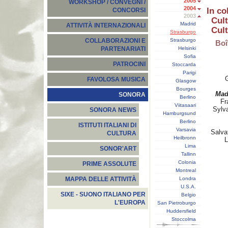
2005
WORKSHOP / CONVEGNI /
2004
In co
CONCORSI
2003
Cult
Madrid
ATTIVITÀ INTERNAZIONALI
Cult
Strasburgo
Strasburgo
COLLABORAZIONI E
Boî
Helsinki
PARTENARIATI
Sofia
PATROCINI
Stoccarda
Parigi
G
FAVOLOSA MUSICA
Glasgow
Bourges
Mad
SONORA
Berlino
Fr
Viitasaari
Sylv
SONORA NEWS
Hamburgsund
Berlino
ISTITUTI ITALIANI DI
Varsavia
Salva
CULTURA
Heilbronn
L
Lima
SONOR'ART
Tallinn
Colonia
PRIME ASSOLUTE
Montreal
Londra
MAPPA DELLE ATTIVITÀ
U.S.A.
SIXE - SUONO ITALIANO PER
Belgio
L'EUROPA
San Pietroburgo
Huddersfield
Stoccolma