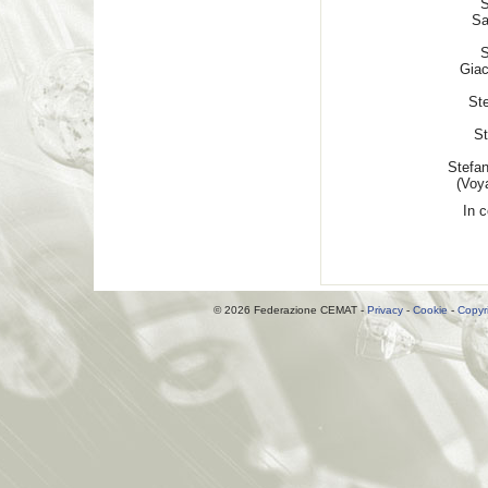
S
Sa
S
Giac
St
St
Stefa
(Voy
In 
© 2026 Federazione CEMAT -
Privacy
-
Cookie
-
Copyr