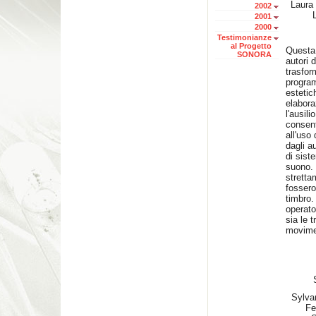
Laura 
2002
2001
2000
Testimonianze
al Progetto
Questa 
SONORA
autori 
trasfor
program
estetic
elabora
l'ausil
consent
all'uso
dagli au
di siste
suono. 
strett
fossero
timbro. 
operato
sia le 
movimen
Sylva
Fe