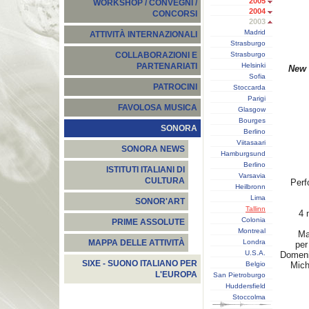
2005
WORKSHOP / CONVEGNI /
2004
CONCORSI
2003
Madrid
ATTIVITÀ INTERNAZIONALI
Strasburgo
Strasburgo
COLLABORAZIONI E
Helsinki
PARTENARIATI
New 
Sofia
PATROCINI
Stoccarda
Parigi
FAVOLOSA MUSICA
Glasgow
Bourges
SONORA
Berlino
Viitasaari
SONORA NEWS
Hamburgsund
Berlino
ISTITUTI ITALIANI DI
Varsavia
CULTURA
Perf
Heilbronn
Lima
SONOR'ART
Tallinn
4 
Colonia
PRIME ASSOLUTE
Montreal
Ma
Londra
MAPPA DELLE ATTIVITÀ
per
U.S.A.
Domen
SIXE - SUONO ITALIANO PER
Belgio
Mich
L'EUROPA
San Pietroburgo
Huddersfield
Stoccolma