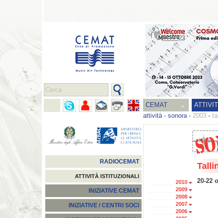
CEMAT
ATTIVI
attività
-
sonora
-
2003
-
ta
RADIOCEMAT
Talli
ATTIVITÀ ISTITUZIONALI
20-22 
2010
2009
INIZIATIVE CEMAT
2008
2007
INIZIATIVE / CENTRI SOCI
2006