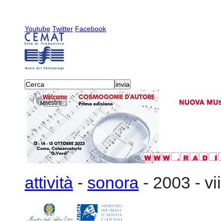
Youtube
Twitter
Facebook
attività
-
sonora
-
2003
-
vi