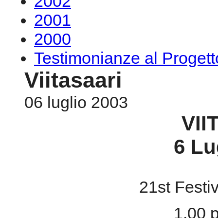
2002
2001
2000
Testimonianze al Proge
Viitasaari
06 luglio 2003
VII
6 Lu
21st Festi
1.00 