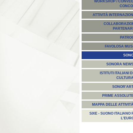
WORKSHOP / CONVEGN
CONCO
ATTIVITÀ INTERNAZION
COLLABORAZION
PARTENARI
PATROC
FAVOLOSA MUS
SON
SONORA NEW
ISTITUTI ITALIANI D
CULTUR
SONOR'AR
PRIME ASSOLUT
MAPPA DELLE ATTIVIT
SIXE - SUONO ITALIANO 
L'EUR