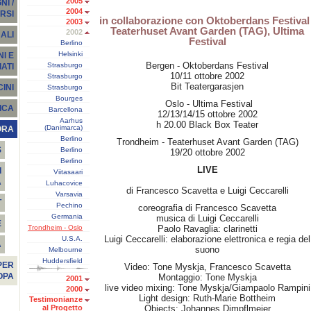
2005
I /
2004
RSI
in collaborazione con Oktoberdans Festival 
2003
Teaterhuset Avant Garden (TAG), Ultima
2002
ALI
Festival
Berlino
Helsinki
I E
Bergen - Oktoberdans Festival
Strasburgo
ATI
10/11 ottobre 2002
Strasburgo
Bit Teatergarasjen
INI
Strasburgo
Bourges
Oslo - Ultima Festival
ICA
Barcellona
12/13/14/15 ottobre 2002
Aarhus
h 20.00 Black Box Teater
(Danimarca)
ORA
Berlino
Trondheim - Teaterhuset Avant Garden (TAG)
S
Berlino
19/20 ottobre 2002
Berlino
LIVE
I
Viitasaari
A
Luhacovice
di Francesco Scavetta e Luigi Ceccarelli
Varsavia
T
Pechino
coreografia di Francesco Scavetta
Germania
musica di Luigi Ceccarelli
E
Trondheim - Oslo
Paolo Ravaglia: clarinetti
Luigi Ceccarelli: elaborazione elettronica e regia del
U.S.A.
À
suono
Melbourne
Huddersfield
PER
Video: Tone Myskja, Francesco Scavetta
OPA
Montaggio: Tone Myskja
2001
live video mixing: Tone Myskja/Giampaolo Rampini
2000
Light design: Ruth-Marie Bottheim
Testimonianze
al Progetto
Objects: Johannes Dimpflmeier