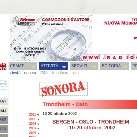
CEMAT
ATTIVITÀ
SERVIZI
EDITORIA
PR
attività
-
sonora
-
2002
-
trondheim - oslo
MAT
Trondheim - Oslo
NALI
10-20 ottobre 2002
2010
2009
EMAT
BERGEN - OSLO - TRONDHEIM
2008
10-20 ottobre, 2002
2007
SOCI
2006