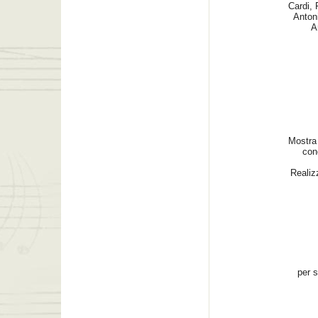
Cardi, 
Antoni
A
Mostra 
con
Realiz
per s