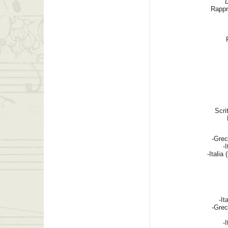
L
Rappr
Scri
-Grec
-
-Italia
-It
-Grec
-