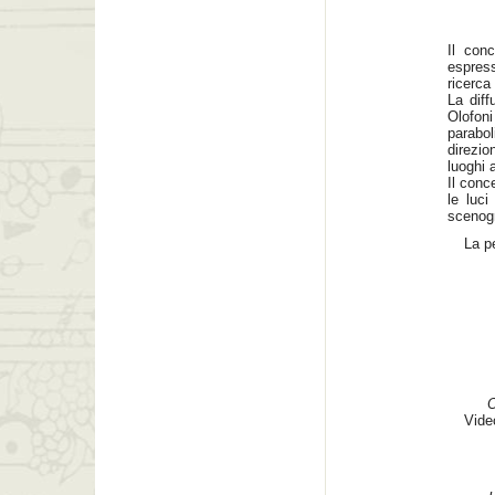
Il con
espres
ricerca
La diff
Olofon
parab
direzi
luoghi a
Il conc
le luci
scenogr
La pe
O
Vide