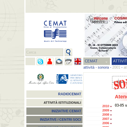
CEMAT
ATTIVI
attività
-
sonora
-
2001
-
a
RADIOCEMAT
Aten
ATTIVITÀ ISTITUZIONALI
03-05 
2010
2009
INIZIATIVE CEMAT
2008
2007
INIZIATIVE / CENTRI SOCI
2006