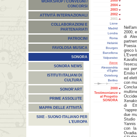
2005
WORKSHOP / CONVEGNI /
2004
CONCORSI
2003
2002
ATTIVITÀ INTERNAZIONALI
2001
Lione
COLLABORAZIONI E
Nell'am
Madrid
PARTENARIATI
2000, e
Londra
di Ale
Roma
PATROCINI
partne
Helsinki
Poesia 
FAVOLOSA MUSICA
Bourges
greco I
Barcellona
L'Event
SONORA
Valparaiso
Kavafi
Atene
l'esecu
SONORA NEWS
Alessandria
noi per
d'Egitto
Emilio 
ISTITUTI ITALIANI DI
Goteborg
ed elet
CULTURA
Berlino
con mus
Conclu
2000
SONOR'ART
multim
Testimonianze
Occiden
al Progetto
PRIME ASSOLUTE
SONORA
Xenakis
di Ett
MAPPA DELLE ATTIVITÀ
"rappre
due mus
SIXE - SUONO ITALIANO PER
Studio
L'EUROPA
Yannis 
con la
Ovadia.