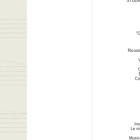
STUDI
"O
Ricost
C
Co
Ins
Le vi
Music