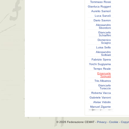
Tommaso Rossi
Gianluca Ruggeri
Aurelio Samorì
Luca Sanzò
Dario Savron
Alessandro
Sbordoni
Giancarlo
Schiaffini
Domenico
Sciajno
Luisa Sello
Alessandro
Solbiati
Fabrizio Spera
Yoichi Sugiyama
Tempo Reale
Emanuele
Torquati
Trio Albatros
Giancarlo
Turaccio
Roberta Vacca
Gabriele Vanoni
Alvise Vidolin
Manuel Zigante
© 2026 Federazione CEMAT -
Privacy
-
Cookie
-
Copyr