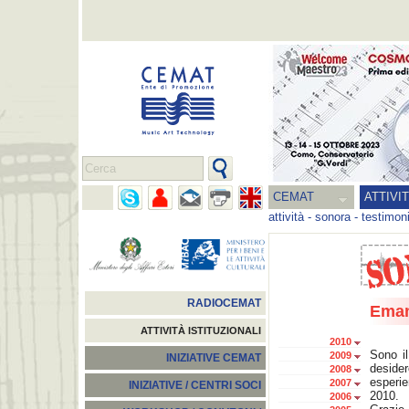
CEMAT
ATTIVI
attività
-
sonora
-
testimon
RADIOCEMAT
Eman
ATTIVITÀ ISTITUZIONALI
2010
Sono il
2009
INIZIATIVE CEMAT
deside
2008
esperi
2007
INIZIATIVE / CENTRI SOCI
2010.
2006