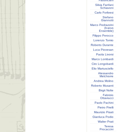
Fabbriciani
Silvia Fanfani
Schiavoni
Carlo Forlivesi
Stefano
Giannotti
Marco Pedrazzini
(Icarus
Ensemble)
Filippo Perocco
Lorenzo Tomio
Roberto Durante
Luca Piovesan
Paola Livorsi
Marco Lombardi
Ciro Longobardi
Elio Martusciello
Alessandro
Melchiorre
Andrea Molino
Roberto Musanti
Birgit Nolte
Fabrizio
Ottaviucci
Paolo Pachini
Pietro Pirelli
Maurizio Pisati
Gianluca Podio
Walter Prati
Teresa
Procaccini