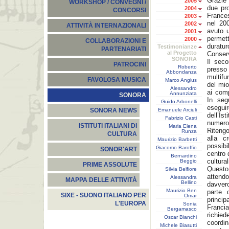
Grazie 
2005
WORKSHOP / CONVEGNI /
due pro
2004
CONCORSI
Frances
2003
nel 20
2002
ATTIVITÀ INTERNAZIONALI
avuto 
2001
permett
2000
COLLABORAZIONI E
duratur
Testimonianze
PARTENARIATI
al Progetto
Conserv
SONORA
Il seco
PATROCINI
Roberto
press
Abbondanza
multifu
FAVOLOSA MUSICA
Marco Angius
del mio
Alessandro
ai comp
Annunziata
SONORA
In seg
Guido Arbonelli
eseguir
Emanuele Arciuli
SONORA NEWS
dell’Is
Fabrizio Casti
numeros
ISTITUTI ITALIANI DI
Maria Elena
Ritengo
Runza
CULTURA
alla cr
Maurizio Barbetti
possibi
Giacomo Baroffio
SONOR'ART
centro 
Bernardino
cultural
Beggio
PRIME ASSOLUTE
Questo 
Silvia Belfiore
attendo
Alessandra
MAPPA DELLE ATTIVITÀ
Bellino
davver
Maurizio Ben
parte 
SIXE - SUONO ITALIANO PER
Omar
princip
L'EUROPA
Sonia
Francia
Bergamasco
richied
Oscar Bianchi
coordi
Michele Biasutti