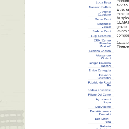
manten
Lucia Bova
avviso
Massimo Buffetti
altre, u
Antonio
ministe
Caggiano
Auspico
Mauro Cardi
CEMAT 
Emanuele
grazie
Casale
lavoro 
Stefano Cardi
compos
Luigi Ceccarelli
CRM “Centro
Emanue
Ricerche
Musicali”
Firenze
Luciano Chessa
Alessandro
Cipriani
Giorgio Colombo
Taccani
Enrico Correggia
Giovanni
Costantini
Fabrizio de Rossi
Re
dèdalo ensemble
Filippo Del Corno
Agostino di
Scipio
Duo Alterno
Duo Attademo -
Gesualdi
Duo Morini -
Porta
Roberto