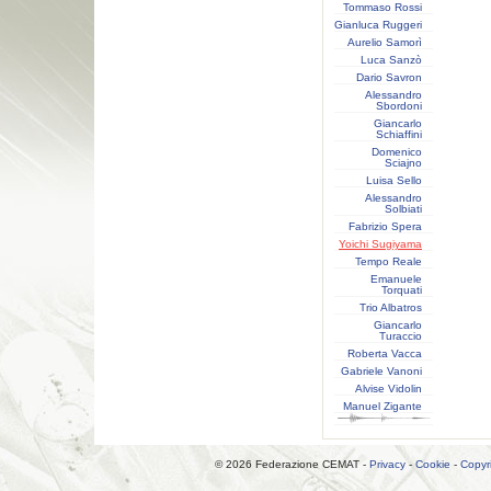
Tommaso Rossi
Gianluca Ruggeri
Aurelio Samorì
Luca Sanzò
Dario Savron
Alessandro
Sbordoni
Giancarlo
Schiaffini
Domenico
Sciajno
Luisa Sello
Alessandro
Solbiati
Fabrizio Spera
Yoichi Sugiyama
Tempo Reale
Emanuele
Torquati
Trio Albatros
Giancarlo
Turaccio
Roberta Vacca
Gabriele Vanoni
Alvise Vidolin
Manuel Zigante
© 2026 Federazione CEMAT -
Privacy
-
Cookie
-
Copyr