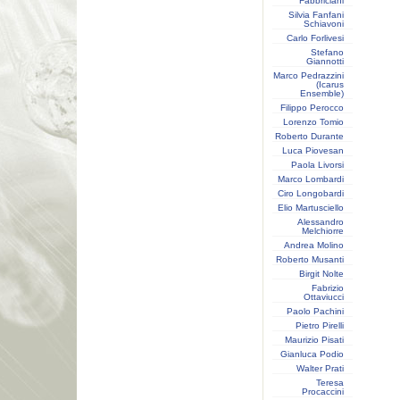
Fabbriciani
Silvia Fanfani
Schiavoni
Carlo Forlivesi
Stefano
Giannotti
Marco Pedrazzini
(Icarus
Ensemble)
Filippo Perocco
Lorenzo Tomio
Roberto Durante
Luca Piovesan
Paola Livorsi
Marco Lombardi
Ciro Longobardi
Elio Martusciello
Alessandro
Melchiorre
Andrea Molino
Roberto Musanti
Birgit Nolte
Fabrizio
Ottaviucci
Paolo Pachini
Pietro Pirelli
Maurizio Pisati
Gianluca Podio
Walter Prati
Teresa
Procaccini