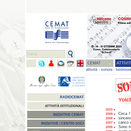
CEMAT
ATTIVI
attività
-
sonora
-
testimon
RADIOCEMAT
Yoic
ATTIVITÀ ISTITUZIONALI
2010
Circa l
2009
INIZIATIVE CEMAT
sincero
2008
carico 
2007
INIZIATIVE / CENTRI SOCI
Sono r
2006