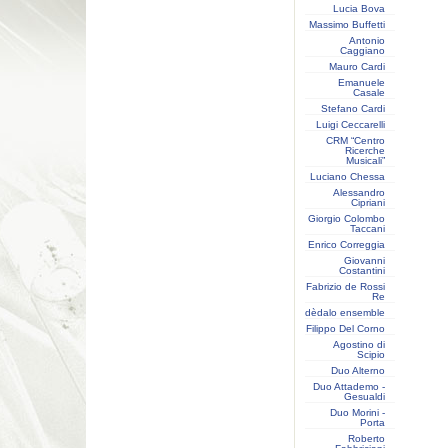
Lucia Bova
Massimo Buffetti
Antonio
Caggiano
Mauro Cardi
Emanuele
Casale
Stefano Cardi
Luigi Ceccarelli
CRM “Centro
Ricerche
Musicali”
Luciano Chessa
Alessandro
Cipriani
Giorgio Colombo
Taccani
Enrico Correggia
Giovanni
Costantini
Fabrizio de Rossi
Re
dèdalo ensemble
Filippo Del Corno
Agostino di
Scipio
Duo Alterno
Duo Attademo -
Gesualdi
Duo Morini -
Porta
Roberto