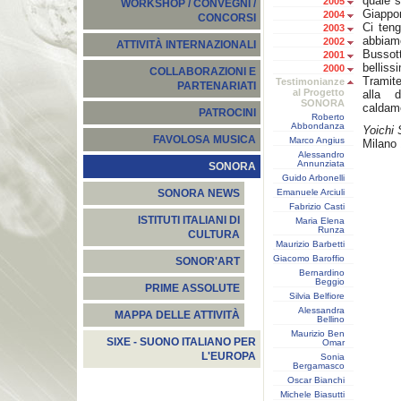
quale s
2005
WORKSHOP / CONVEGNI /
Giappon
2004
CONCORSI
Ci teng
2003
abbiam
2002
ATTIVITÀ INTERNAZIONALI
Bussot
2001
belliss
2000
COLLABORAZIONI E
Tramite
Testimonianze
PARTENARIATI
al Progetto
alla d
SONORA
caldam
PATROCINI
Roberto
Abbondanza
Yoichi
FAVOLOSA MUSICA
Marco Angius
Milano 
Alessandro
Annunziata
SONORA
Guido Arbonelli
Emanuele Arciuli
SONORA NEWS
Fabrizio Casti
ISTITUTI ITALIANI DI
Maria Elena
Runza
CULTURA
Maurizio Barbetti
Giacomo Baroffio
SONOR'ART
Bernardino
Beggio
PRIME ASSOLUTE
Silvia Belfiore
Alessandra
MAPPA DELLE ATTIVITÀ
Bellino
Maurizio Ben
SIXE - SUONO ITALIANO PER
Omar
L'EUROPA
Sonia
Bergamasco
Oscar Bianchi
Michele Biasutti