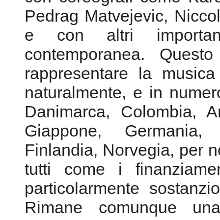
naturalmente, e in numeros
Danimarca, Colombia, Ar
Giappone, Germania,
Finlandia, Norvegia, per 
tutti come i finanziame
particolarmente sostanzio
Rimane comunque una t
collaborazione fra le naz
internazionali, che porta 
ospitare gli artisti, chie
degli stessi di contribuir
Soprattutto i paesi europ