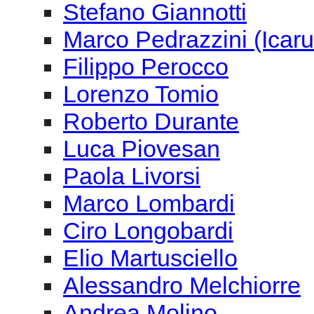
Roberto Durante
Luca Piovesan
Paola Livorsi
Marco Lombardi
Ciro Longobardi
Elio Martusciello
Alessandro Melchiorre
Andrea Molino
Roberto Musanti
Birgit Nolte
Fabrizio Ottaviucci
Paolo Pachini