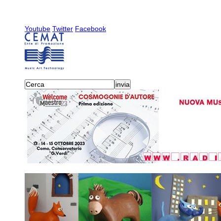
Youtube
Twitter
Facebook
attività
-
sonora
-
testimon
giancarlo schiaffini