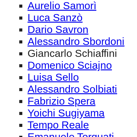
Giancarlo Schiaffini
Domenico Sciajno
Luisa Sello
Alessandro Solbiati
Fabrizio Spera
Yoichi Sugiyama
Tempo Reale
Emanuele Torquati
Trio Albatros
Giancarlo Turaccio
Roberta Vacca
Gabriele Vanoni