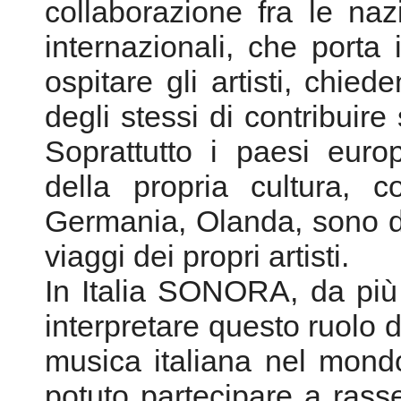
della propria cultura, 
Germania, Olanda, sono di
viaggi dei propri artisti.
In Italia SONORA, da più 
interpretare questo ruolo d
musica italiana nel mon
potuto partecipare a ras
è stato possibile, nel cor
scambiare esperienze con 
eseguire opere di composit
supporto di SONORA, ins