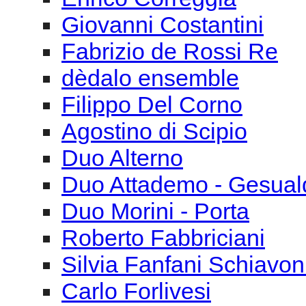
Agostino di Scipio
Duo Alterno
Duo Attademo - Gesual
Duo Morini - Porta
Roberto Fabbriciani
Silvia Fanfani Schiavon
Carlo Forlivesi
Stefano Giannotti
Marco Pedrazzini (Icar
Filippo Perocco
Lorenzo Tomio