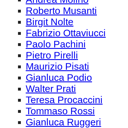
Pietro Pirelli
Maurizio Pisati
Gianluca Podio
Walter Prati
Teresa Procaccini
Tommaso Rossi
Gianluca Ruggeri
Aurelio Samorì
Luca Sanzò
Dario Savron
Alessandro Sbordoni