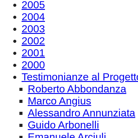
2001
2000
Testimonianze al Proge
Roberto Abbondanza
Marco Angius
Alessandro Annunziata
Guido Arbonelli
Emanuele Arciuli
Fabrizio Casti
Maria Elena Runza
Maurizio Barbetti
Giacomo Baroffio