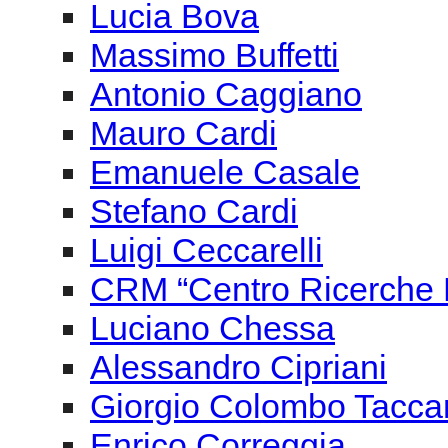
Emanuele Casale
Stefano Cardi
Luigi Ceccarelli
CRM “Centro Ricerche M
Luciano Chessa
Alessandro Cipriani
Giorgio Colombo Tacca
Enrico Correggia
Giovanni Costantini
Fabrizio de Rossi Re
dèdalo ensemble
Filippo Del Corno