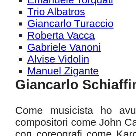
Alvise Vidolin
Manuel Zigante
Giancarlo Schiaffi
Come musicista ho avut
compositori come John Cag
con coreografi come Karo
Pedrag Matvejevic, Nicco
e con altri importan
contemporanea. Questo
rappresentare la musica e