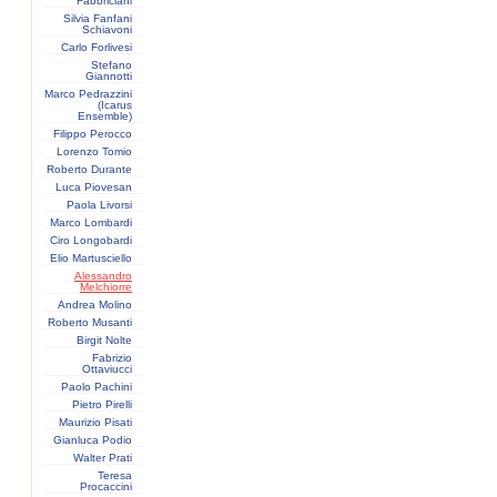
Fabbriciani
Silvia Fanfani
Schiavoni
Carlo Forlivesi
Stefano
Giannotti
Marco Pedrazzini
(Icarus
Ensemble)
Filippo Perocco
Lorenzo Tomio
Roberto Durante
Luca Piovesan
Paola Livorsi
Marco Lombardi
Ciro Longobardi
Elio Martusciello
Alessandro
Melchiorre
Andrea Molino
Roberto Musanti
Birgit Nolte
Fabrizio
Ottaviucci
Paolo Pachini
Pietro Pirelli
Maurizio Pisati
Gianluca Podio
Walter Prati
Teresa
Procaccini