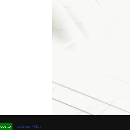
re # 93.871.534
ccetto
Cookies Policy