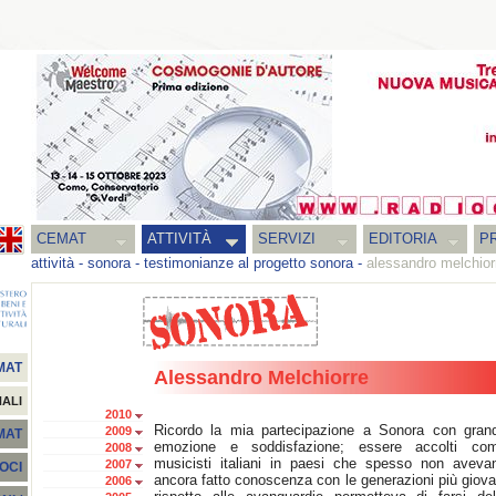
CEMAT
ATTIVITÀ
SERVIZI
EDITORIA
PR
attività
-
sonora
-
testimonianze al progetto sonora
-
alessandro melchior
MAT
Alessandro Melchiorre
NALI
2010
Ricordo la mia partecipazione a Sonora con gran
2009
EMAT
emozione e soddisfazione; essere accolti co
2008
musicisti italiani in paesi che spesso non aveva
2007
SOCI
ancora fatto conoscenza con le generazioni più giova
2006