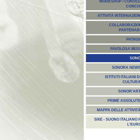
WORKSHOP / CONVEGN
CONCO
ATTIVITÀ INTERNAZION
COLLABORAZION
PARTENARI
PATROC
FAVOLOSA MUS
SON
SONORA NEW
ISTITUTI ITALIANI D
CULTUR
SONOR'AR
PRIME ASSOLUT
MAPPA DELLE ATTIVIT
SIXE - SUONO ITALIANO 
L'EUR