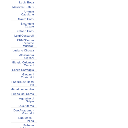
Lucia Bova
Massimo Buffetti
Antonio
Caggiano
Mauro Cardi
Emanuele
Casale
Stefano Cardi
Luigi Ceccarelli
CRM “Centro
Ricerche
Musicali”
Luciano Chessa
Alessandro
Cipriani
Giorgio Colombo
Taccani
Enrico Correggia
Giovanni
Costantini
Fabrizio de Rossi
Re
dèdalo ensemble
Filippo Del Corno
Agostino di
Scipio
Duo Alterno
Duo Attademo -
Gesualdi
Duo Morini -
Porta
Roberto