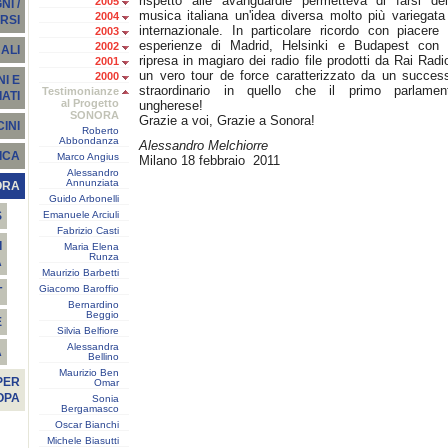
rispetto alle avanguardie permetteva di farsi del
2005
I /
musica italiana un'idea diversa molto più variegata
2004
RSI
internazionale. In particolare ricordo con piacere 
2003
esperienze di Madrid, Helsinki e Budapest con 
2002
ALI
ripresa in magiaro dei radio file prodotti da Rai Radi
2001
un vero tour de force caratterizzato da un succes
2000
I E
straordinario in quello che il primo parlamen
Testimonianze
ATI
al Progetto
ungherese!
SONORA
Grazie a voi, Grazie a Sonora!
INI
Roberto
Abbondanza
Alessandro Melchiorre
ICA
Marco Angius
Milano 18 febbraio 2011
Alessandro
Annunziata
ORA
Guido Arbonelli
Emanuele Arciuli
S
Fabrizio Casti
I
Maria Elena
Runza
A
Maurizio Barbetti
Giacomo Baroffio
T
Bernardino
Beggio
E
Silvia Belfiore
Alessandra
À
Bellino
Maurizio Ben
PER
Omar
OPA
Sonia
Bergamasco
Oscar Bianchi
Michele Biasutti