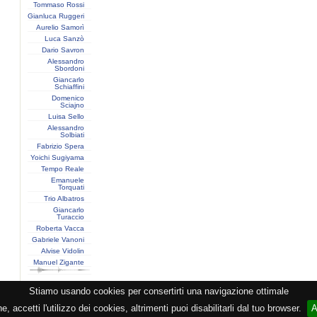
Tommaso Rossi
Gianluca Ruggeri
Aurelio Samorì
Luca Sanzò
Dario Savron
Alessandro
Sbordoni
Giancarlo
Schiaffini
Domenico
Sciajno
Luisa Sello
Alessandro
Solbiati
Fabrizio Spera
Yoichi Sugiyama
Tempo Reale
Emanuele
Torquati
Trio Albatros
Giancarlo
Turaccio
Roberta Vacca
Gabriele Vanoni
Alvise Vidolin
Manuel Zigante
Stiamo usando cookies per consertirti una navigazione ottimale
zione CEMAT -
Privacy
-
Cookie
-
Copyright
- PI 05362381005 - Lic. SIAE 2552/1/2523 - Visitato
 accetti l'utilizzo dei cookies, altrimenti puoi disabilitarli dal tuo browser.
A