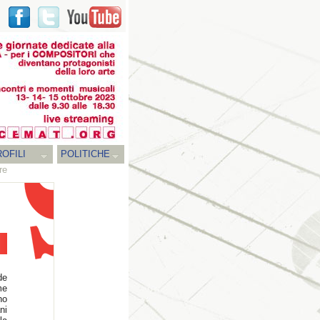
OFILI
POLITICHE
re
de
me
no
ni