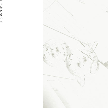
la
 e
le
la
o3
so
to