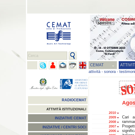
CEMAT
ATTIVI
attività
-
sonora
-
testimon
RADIOCEMAT
Agos
ATTIVITÀ ISTITUZIONALI
2010
Cari a
2009
INIZIATIVE CEMAT
rammari
2008
Proge
2007
INIZIATIVE / CENTRI SOCI
signifi
2006