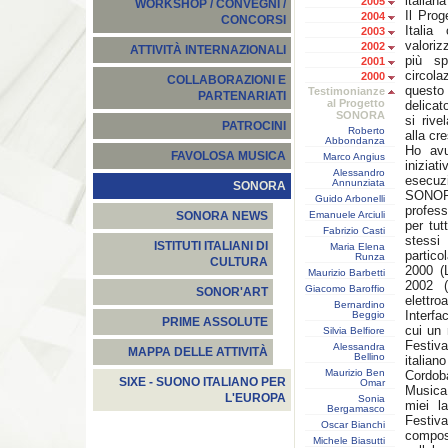
italiana
2005
WORKSHOP / CONVEGNI /
Il Prog
2004
CONCORSI
Italia
2003
valoriz
2002
ATTIVITÀ INTERNAZIONALI
più sp
2001
circola
2000
COLLABORAZIONI E
questo 
Testimonianze
PARTENARIATI
al Progetto
delicat
SONORA
si rive
PATROCINI
Roberto
alla cre
Abbondanza
Ho avu
FAVOLOSA MUSICA
Marco Angius
inizia
Alessandro
esecuz
Annunziata
SONORA
SONOR
Guido Arbonelli
profess
Emanuele Arciuli
SONORA NEWS
per tut
Fabrizio Casti
stessi 
ISTITUTI ITALIANI DI
Maria Elena
partico
Runza
CULTURA
2000 (
Maurizio Barbetti
2002 (
Giacomo Baroffio
SONOR'ART
elettro
Bernardino
Interfa
Beggio
PRIME ASSOLUTE
cui un 
Silvia Belfiore
Festiv
Alessandra
MAPPA DELLE ATTIVITÀ
Bellino
italian
Maurizio Ben
Cordob
SIXE - SUONO ITALIANO PER
Omar
Musica
L'EUROPA
Sonia
miei l
Bergamasco
Festiva
Oscar Bianchi
composi
Michele Biasutti