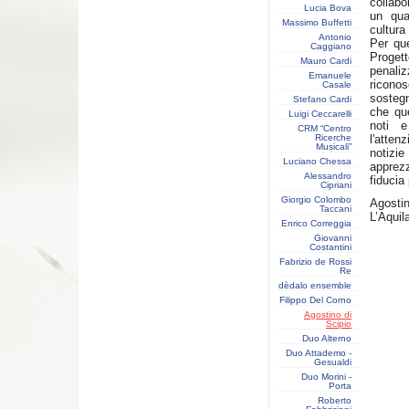
collabo
Lucia Bova
un qua
Massimo Buffetti
cultura
Antonio
Per qu
Caggiano
Proge
Mauro Cardi
penaliz
Emanuele
ricono
Casale
sostegn
Stefano Cardi
che que
Luigi Ceccarelli
noti e
CRM “Centro
Ricerche
l'atten
Musicali”
notiz
Luciano Chessa
apprez
Alessandro
fiducia
Cipriani
Giorgio Colombo
Agostin
Taccani
L’Aquil
Enrico Correggia
Giovanni
Costantini
Fabrizio de Rossi
Re
dèdalo ensemble
Filippo Del Corno
Agostino di
Scipio
Duo Alterno
Duo Attademo -
Gesualdi
Duo Morini -
Porta
Roberto