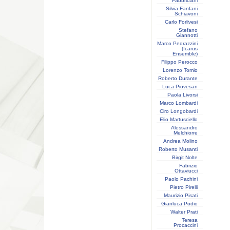
Fabbriciani
Silvia Fanfani
Schiavoni
Carlo Forlivesi
Stefano
Giannotti
Marco Pedrazzini
(Icarus
Ensemble)
Filippo Perocco
Lorenzo Tomio
Roberto Durante
Luca Piovesan
Paola Livorsi
Marco Lombardi
Ciro Longobardi
Elio Martusciello
Alessandro
Melchiorre
Andrea Molino
Roberto Musanti
Birgit Nolte
Fabrizio
Ottaviucci
Paolo Pachini
Pietro Pirelli
Maurizio Pisati
Gianluca Podio
Walter Prati
Teresa
Procaccini