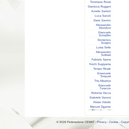
Tommaso Rossi
Gianluca Ruggeri
Aurelio Samorì
Luca Sanzò
Dario Savron
Alessandro
Sbordoni
Giancarlo
Schiaffini
Domenico
Sciajno
Luisa Sello
Alessandro
Solbiati
Fabrizio Spera
Yoichi Sugiyama
Tempo Reale
Emanuele
Torquati
Trio Albatros
Giancarlo
Turaccio
Roberta Vacca
Gabriele Vanoni
Alvise Vidolin
Manuel Zigante
© 2026 Federazione CEMAT -
Privacy
-
Cookie
-
Copyr