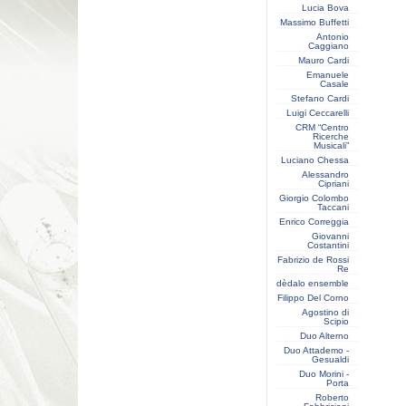
Lucia Bova
Massimo Buffetti
Antonio
Caggiano
Mauro Cardi
Emanuele
Casale
Stefano Cardi
Luigi Ceccarelli
CRM “Centro
Ricerche
Musicali”
Luciano Chessa
Alessandro
Cipriani
Giorgio Colombo
Taccani
Enrico Correggia
Giovanni
Costantini
Fabrizio de Rossi
Re
dèdalo ensemble
Filippo Del Corno
Agostino di
Scipio
Duo Alterno
Duo Attademo -
Gesualdi
Duo Morini -
Porta
Roberto