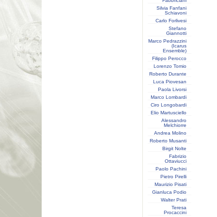
Fabbriciani
Silvia Fanfani
Schiavoni
Carlo Forlivesi
Stefano
Giannotti
Marco Pedrazzini
(Icarus
Ensemble)
Filippo Perocco
Lorenzo Tomio
Roberto Durante
Luca Piovesan
Paola Livorsi
Marco Lombardi
Ciro Longobardi
Elio Martusciello
Alessandro
Melchiorre
Andrea Molino
Roberto Musanti
Birgit Nolte
Fabrizio
Ottaviucci
Paolo Pachini
Pietro Pirelli
Maurizio Pisati
Gianluca Podio
Walter Prati
Teresa
Procaccini