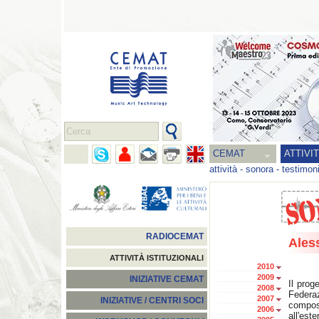
CEMAT
ATTIVI
attività
-
sonora
-
testimon
RADIOCEMAT
Ales
ATTIVITÀ ISTITUZIONALI
2010
2009
INIZIATIVE CEMAT
Il prog
2008
Federa
2007
INIZIATIVE / CENTRI SOCI
composi
2006
all'est