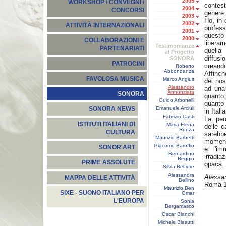
2005
WORKSHOP / CONVEGNI /
contest
2004
CONCORSI
genere.
2003
Ho, in 
2002
ATTIVITÀ INTERNAZIONALI
profess
2001
questo
2000
COLLABORAZIONI E
liberam
Testimonianze
PARTENARIATI
quella
al Progetto
diffusi
SONORA
PATROCINI
creand
Roberto
Abbondanza
Affinch
FAVOLOSA MUSICA
Marco Angius
del nos
Alessandro
ad una 
Annunziata
SONORA
quanto
Guido Arbonelli
quanto
Emanuele Arciuli
SONORA NEWS
in Itali
Fabrizio Casti
La per
ISTITUTI ITALIANI DI
Maria Elena
delle c
Runza
CULTURA
sarebb
Maurizio Barbetti
momento
Giacomo Baroffio
SONOR'ART
e l'im
Bernardino
irradia
Beggio
PRIME ASSOLUTE
opaca.
Silvia Belfiore
Alessandra
Alessa
MAPPA DELLE ATTIVITÀ
Bellino
Roma 1
Maurizio Ben
SIXE - SUONO ITALIANO PER
Omar
L'EUROPA
Sonia
Bergamasco
Oscar Bianchi
Michele Biasutti