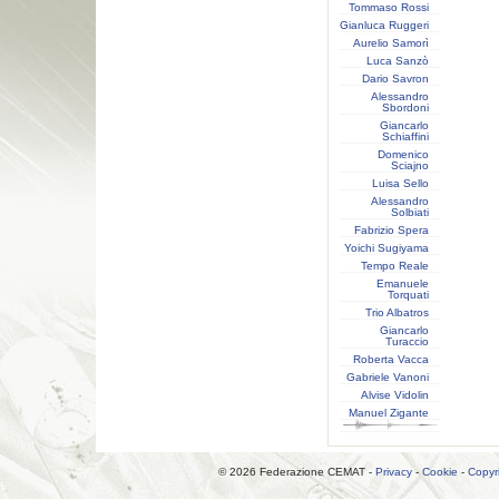
Tommaso Rossi
Gianluca Ruggeri
Aurelio Samorì
Luca Sanzò
Dario Savron
Alessandro
Sbordoni
Giancarlo
Schiaffini
Domenico
Sciajno
Luisa Sello
Alessandro
Solbiati
Fabrizio Spera
Yoichi Sugiyama
Tempo Reale
Emanuele
Torquati
Trio Albatros
Giancarlo
Turaccio
Roberta Vacca
Gabriele Vanoni
Alvise Vidolin
Manuel Zigante
© 2026 Federazione CEMAT -
Privacy
-
Cookie
-
Copyr