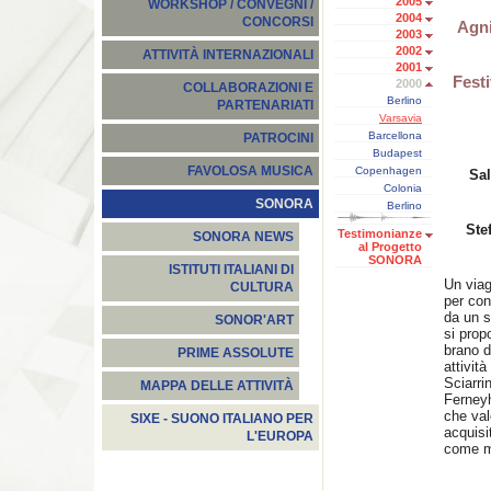
2005
WORKSHOP / CONVEGNI /
2004
CONCORSI
Agni
2003
2002
ATTIVITÀ INTERNAZIONALI
2001
Festi
2000
COLLABORAZIONI E
Berlino
PARTENARIATI
Varsavia
Barcellona
PATROCINI
Budapest
FAVOLOSA MUSICA
Copenhagen
Sal
Colonia
SONORA
Berlino
Ste
Testimonianze
SONORA NEWS
al Progetto
SONORA
ISTITUTI ITALIANI DI
Un viag
CULTURA
per con
da un s
SONOR'ART
si prop
brano d
PRIME ASSOLUTE
attivit
Sciarri
MAPPA DELLE ATTIVITÀ
Ferney
che val
SIXE - SUONO ITALIANO PER
acquisi
L'EUROPA
come m