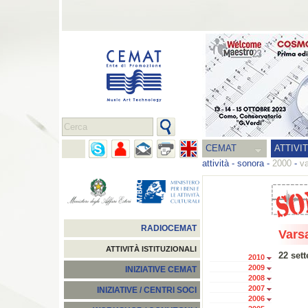
CEMAT
ATTIVI
attività
-
sonora
-
2000
-
v
RADIOCEMAT
Vars
ATTIVITÀ ISTITUZIONALI
22 set
2010
2009
INIZIATIVE CEMAT
2008
2007
INIZIATIVE / CENTRI SOCI
2006