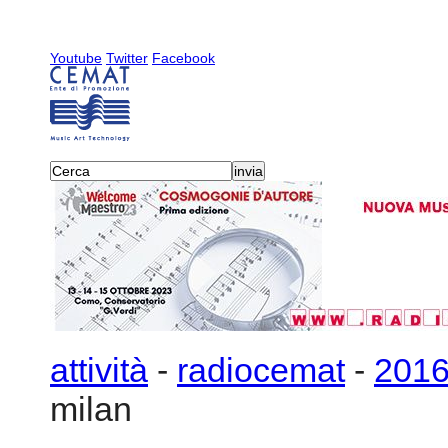
Youtube
Twitter
Facebook
attività
-
radiocemat
-
201
milan