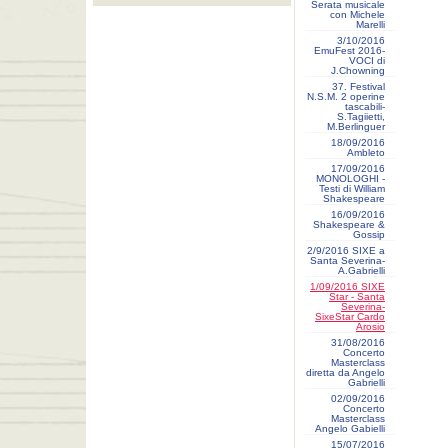
Serata musicale
con Michele
Marelli
3/10/2016
EmuFest 2016-
VOCI di
J.Chowning
37. Festival
N.S.M. 2 operine
tascabili-
S.Tagiietti,
M.Berlinguer
18/09/2016
Ambleto
17/09/2016
MONOLOGHI -
Testi di William
Shakespeare
16/09/2016
Shakespeare &
Gossip
2/9/2016 SIXE a
Santa Severina-
A.Gabrielli
1/09/2016 SIXE
Star - Santa
Severina-
SixeStar Cardo
Arosio
31/08/2016
Concerto
Masterclass
diretta da Angelo
Gabrielli
02/09/2016
Concerto
Masterclass
Angelo Gabielli
15/07/2016