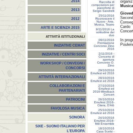
2014
organi
Raccolta di
composizioni per
Musica
pianoforte di
2013
Sergio Sandrelli
Gioved
25/11/2016
Second
2012
Riconoscere il
Nuovo - Arte,
Conseg
Musica, Teatro
Cardo
ARTE E SCIENZA 2015
9/11/2016 La
Concert
solitudine dei
duo
ATTIVITÀ ISTITUZIONALI
In pro
06/11/2016
Premiazione
Poulen
INIZIATIVE CEMAT
Concorso Ziino
2016
2/11/2016 -
INIZIATIVE / CENTRI SOCI
Concerto di
apertura
Concorso O.
WORKSHOP / CONVEGNI /
Ziino
CONCORSI
29/10/2016
Emufest ed 2016
ATTIVITÀ INTERNAZIONALI
28/10/2016
Emufest ed 2016
COLLABORAZIONI E
27/10/2016
Emufest ed
PARTENARIATI
2016-Windback
Concert
PATROCINI
26/10/2016
Emufest 2016-
Citera, D'Alò
FAVOLOSA MUSICA
25/10/2016
Emufest ed 2016
SONORA
24/10/2016
Emufest 2016-
Mdi Ensemble
SIXE - SUONO ITALIANO PER
18/10/2016
L'EUROPA
Casa Scelsi -