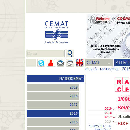
CEMAT
ATTIVI
attività
-
radiocemat
-
201
RADIOCEMAT
2019
2018
1/09/
2017
Seve
2019
2018
2016
01 set
2017
2016
2015
SIXE 
16/12/2016 Solo
Piano Vol. 1