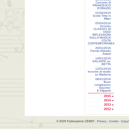
Concerto di
FRANCESCO
D'ORAZIO
01/03/2016
Scelsi Time in
Milan
05/03/2016
Incontro
CLASSICI DI
OGGI
RIFLESSIONI
SULLA MUSICA
COLTA
CONTEMPORANEA
20/01/2016
Premio Abbado
Award
14/01/2016
GALANTE vs.
BETTA
12/01/2016
Incontro di studio
su Maderna
08/01/2016
Buon
compleanno
Giacinto-
E.Filippetti
2015
2014
2013
2012
© 2026 Federazione CEMAT -
Privacy
-
Cookie
-
Copyr