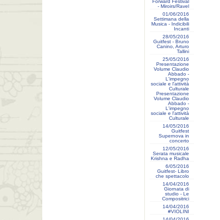
Forward Festival
- Miroirs/Ravel
01/06/2016
Settimana della
Musica - Indicibili
Incanti
28/05/2016
Guitfest - Bruno
Canino, Arturo
Tallini
25/05/2016
Presentazione
Volume Claudio
Abbado -
L'impegno
sociale e l'attività
Culturale
Presentazione
Volume Claudio
Abbado -
L'impegno
sociale e l'attività
Culturale
14/05/2016
Guitfest
Supernova in
concerto
12/05/2016
Serata musicale
Krishna e Radha
6/05/2016
Guitfest- Libro
che spettacolo
14/04/2016
Giornata di
studio - Le
Compositrici
14/04/2016
#VIOLINI
14/04/2016