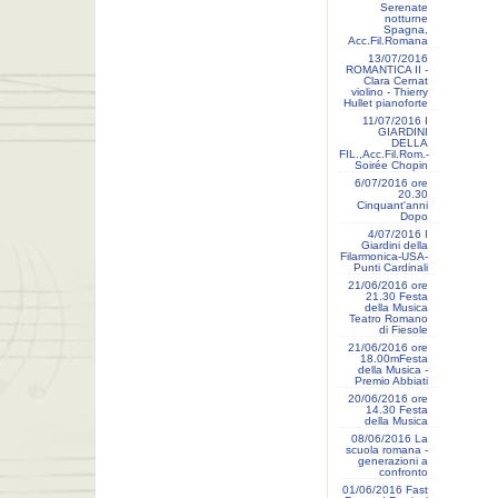
Serenate
notturne
Spagna,
Acc.Fil.Romana
13/07/2016
ROMANTICA II -
Clara Cernat
violino - Thierry
Hullet pianoforte
11/07/2016 I
GIARDINI
DELLA
FIL.,Acc.Fil.Rom.-
Soirée Chopin
6/07/2016 ore
20.30
Cinquant'anni
Dopo
4/07/2016 I
Giardini della
Filarmonica-USA-
Punti Cardinali
21/06/2016 ore
21.30 Festa
della Musica
Teatro Romano
di Fiesole
21/06/2016 ore
18.00mFesta
della Musica -
Premio Abbiati
20/06/2016 ore
14.30 Festa
della Musica
08/06/2016 La
scuola romana -
generazioni a
confronto
01/06/2016 Fast