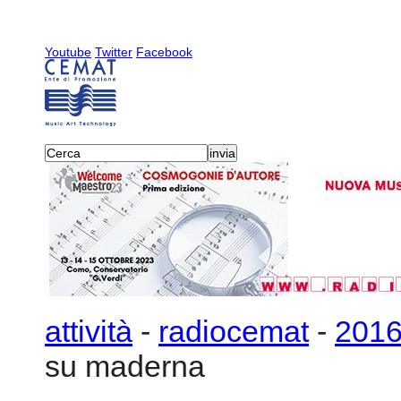
Youtube
Twitter
Facebook
attività
-
radiocemat
-
201
su maderna