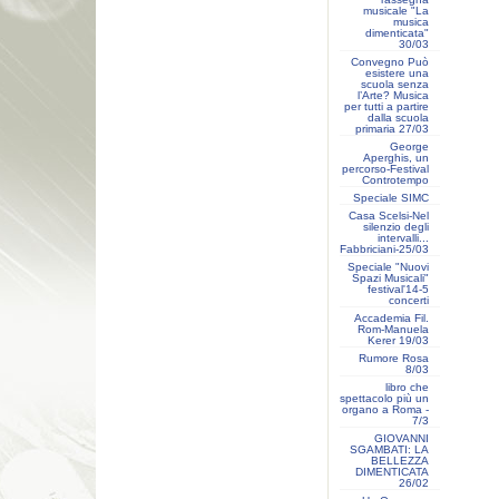
musicale "La
musica
dimenticata"
30/03
Convegno Può
esistere una
scuola senza
l’Arte? Musica
per tutti a partire
dalla scuola
primaria 27/03
George
Aperghis, un
percorso-Festival
Controtempo
Speciale SIMC
Casa Scelsi-Nel
silenzio degli
intervalli...
Fabbriciani-25/03
Speciale "Nuovi
Spazi Musicali"
festival'14-5
concerti
Accademia Fil.
Rom-Manuela
Kerer 19/03
Rumore Rosa
8/03
libro che
spettacolo più un
organo a Roma -
7/3
GIOVANNI
SGAMBATI: LA
BELLEZZA
DIMENTICATA
26/02