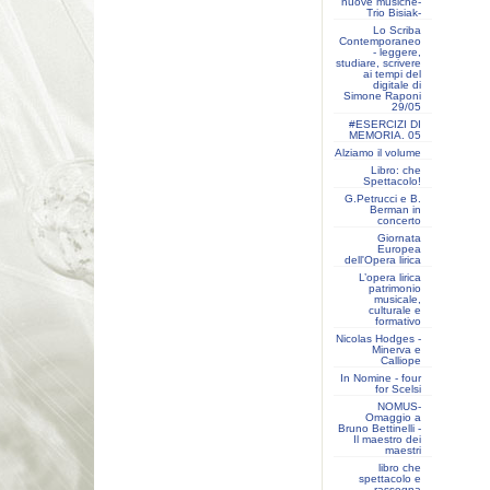
nuove musiche-
Trio Bisiak-
Lo Scriba
Contemporaneo
- leggere,
studiare, scrivere
ai tempi del
digitale di
Simone Raponi
29/05
#ESERCIZI DI
MEMORIA. 05
Alziamo il volume
Libro: che
Spettacolo!
G.Petrucci e B.
Berman in
concerto
Giornata
Europea
dell'Opera lirica
L’opera lirica
patrimonio
musicale,
culturale e
formativo
Nicolas Hodges -
Minerva e
Calliope
In Nomine - four
for Scelsi
NOMUS-
Omaggio a
Bruno Bettinelli -
Il maestro dei
maestri
libro che
spettacolo e
rassegna