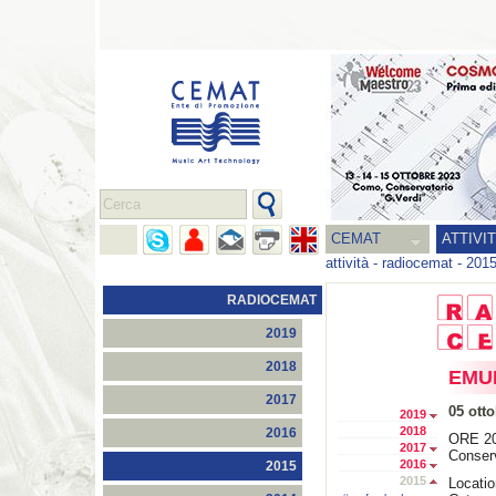
CEMAT
ATTIVI
attività
-
radiocemat
-
201
RADIOCEMAT
2019
2018
EMUF
2017
05 ott
2019
2018
2016
ORE 20
2017
Conserv
2016
2015
2015
Locati