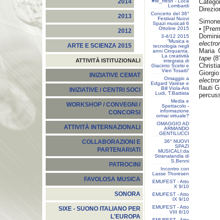
#re_fresh - Luca
Categor
2014
Lombardi
Direzio
Concerto del 36°
2013
Festival Nuovi
Simone
Spazi musicali 6
• [Prem
Ottobre 2015
2012
Domini
3-4/12 2015
“Musica e
electro
ARTE E SCIENZA 2015
tecnologia negli
Maria 
anni Cinquanta.
La creatività
tape
(8
ATTIVITÀ ISTITUZIONALI
integrata di
Christi
Giacinto Scelsi e
Vieri Tosatti”
Giorgio
INIZIATIVE CEMAT
Omaggio a
electro
Edgard Varèse e
flauti 
Bill Viola-Ars
INIZIATIVE / CENTRI SOCI
Ludi, T.Battista
percus
Media e
WORKSHOP / CONVEGNI /
Spettacolo -
informazione
CONCORSI
ormai virtuale?
OMAGGIO AD
ATTIVITÀ INTERNAZIONALI
ARMANDO
GENTILUCCI
36° NUOVI
COLLABORAZIONI E
SPAZI
PARTENARIATI
MUSICALI:da
Stranalandia di
S.Benni
PATROCINI
Incontro con
Lasse Thoresen
FAVOLOSA MUSICA
EMUFEST - Atto
X 9/10
SONORA
EMUFEST - Atto
IX 9/10
EMUFEST - Atto
SIXE - SUONO ITALIANO PER
VIII 8/10
L'EUROPA
EMUFEST - Atto