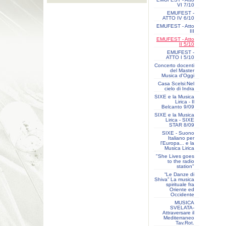
VI 7/10
EMUFEST -
ATTO IV 6/10
EMUFEST - Atto
III
EMUFEST - Atto
II 5/10
EMUFEST -
ATTO I 5/10
Concerto docenti
del Master
Musica d'Oggi
Casa Scelsi:Nel
cielo di Indra
SIXE e la Musica
Lirica - Il
Belcanto 9/09
SIXE e la Musica
Lirica - SIXE
STAR 8/09
SIXE - Suono
Italiano per
l'Europa... e la
Musica Lirica
"She Lives goes
to the radio
station"
“Le Danze di
Shiva” La musica
spirituale fra
Oriente ed
Occidente
MUSICA
SVELATA-
Attraversare il
Mediterraneo
Tav.Rot.