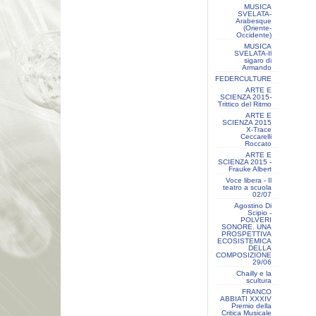
MUSICA
SVELATA-
Arabesque
(Oriente-
Occidente)
MUSICA
SVELATA-Il
sigaro di
Armando
FEDERCULTURE
ARTE E
SCIENZA 2015-
Trittico del Ritmo
ARTE E
SCIENZA 2015
X-Trace
Ceccarelli
Roccato
ARTE E
SCIENZA 2015 -
Frauke Albert
Voce libera - Il
teatro a scuola
02/07
Agostino Di
Scipio -
POLVERI
SONORE. UNA
PROSPETTIVA
ECOSISTEMICA
DELLA
COMPOSIZIONE
29/06
Chailly e la
scultura
FRANCO
ABBIATI XXXIV
Premio della
Critica Musicale