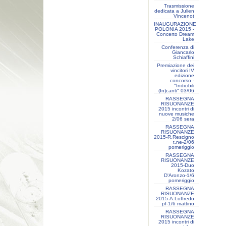
Trasmissione
dedicata a Julien
Vincenot
INAUGURAZIONE
POLONIA 2015 -
Concerto Dream
Lake
Conferenza di
Giancarlo
Schiaffini
Premiazione dei
vincitori IV
edizione
concorso -
"Indicibili
(In)canti" 03/06
RASSEGNA
RISUONANZE
2015 incontri di
nuove musiche
2/06 sera
RASSEGNA
RISUONANZE
2015-R.Rescigno
t.ne-2/06
pomeriggio
RASSEGNA
RISUONANZE
2015-Duo
Kozato
D'Aronzo-1/6
pomeriggio
RASSEGNA
RISUONANZE
2015-A:Loffredo
pf-1/6 mattino
RASSEGNA
RISUONANZE
2015 incontri di