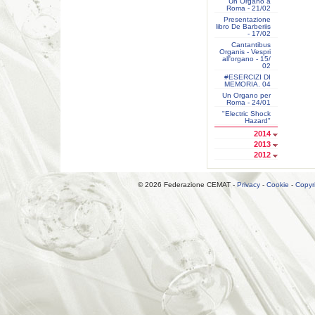
Un Organo a
Roma - 21/02
Presentazione
libro De Barberiis
- 17/02
Cantantibus
Organis - Vespri
all'organo - 15/
02
#ESERCIZI DI
MEMORIA. 04
Un Organo per
Roma - 24/01
"Electric Shock
Hazard"
2014
2013
2012
© 2026 Federazione CEMAT -
Privacy
-
Cookie
-
Copyr