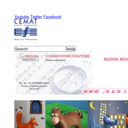
Youtube
Twitter
Facebook
activities
-
radiocemat
-
20
2019