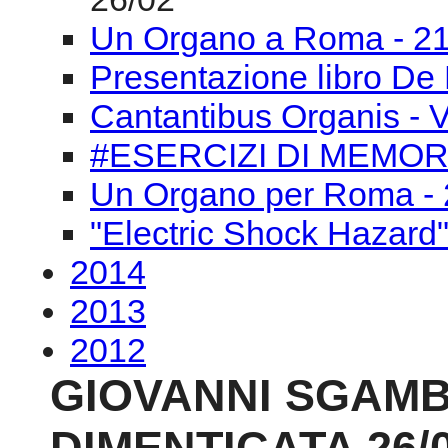
Un Organo per Roma - 
"Electric Shock Hazard
2014
2013
2012
GIOVANNI SGAMB
DIMENTICATA 26/
19-30 March 2015
Live streaming da l'
Stato)
Via Caetani 32, Roma