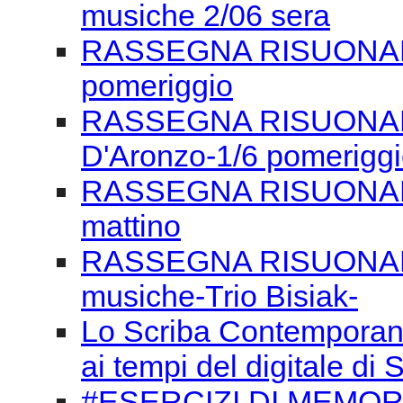
D'Aronzo-1/6 pomerigg
RASSEGNA RISUONANZE
mattino
RASSEGNA RISUONANZE
musiche-Trio Bisiak-
Lo Scriba Contemporaneo
ai tempi del digitale d
#ESERCIZI DI MEMORI
Alziamo il volume
Libro: che Spettacolo!
G.Petrucci e B. Berman
Giornata Europea dell'O