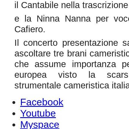
ascoltare tre brani cameristi
che assume importanza pe
europea visto la scars
strumentale cameristica itali
Facebook
Youtube
Myspace
Youtube
© 2026 Federazione CEM
Copyright
- PI 0536238100
Visitor # 93.905.882