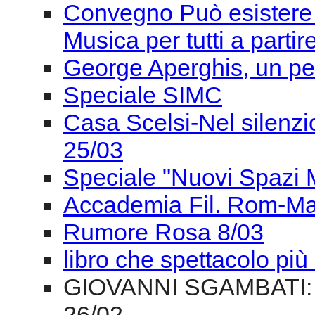
Casa Scelsi-Nel silenzio 
25/03
Speciale "Nuovi Spazi Mu
Accademia Fil. Rom-Ma
Rumore Rosa 8/03
libro che spettacolo pi
GIOVANNI SGAMBATI:
26/02
Un Organo a Roma - 21
Presentazione libro De 
Cantantibus Organis - Ve
#ESERCIZI DI MEMORI