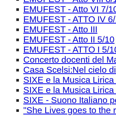
EMUFEST - ATTO I 5/1
Concerto docenti del M
Casa Scelsi:Nel cielo di
SIXE e la Musica Lirica 
SIXE e la Musica Liric
SIXE - Suono Italiano pe
"She Lives goes to the r
“Le Danze di Shiva” La 
Occidente
MUSICA SVELATA-Attrav
Tav.Rot.