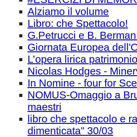
L’opera lirica patrimoni
Nicolas Hodges - Miner
In Nomine - four for Sce
NOMUS-Omaggio a Bruno 
maestri
libro che spettacolo e 
dimenticata" 30/03
Convegno Può esistere 
Musica per tutti a parti
George Aperghis, un pe
Speciale SIMC