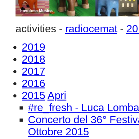
2018
2017
2016
2015
Apri
#re_fresh - Luca Lomba
Concerto del 36° Festiv
Ottobre 2015
3-4/12 2015 “Musica e t
La creatività integrata d
Omaggio a Edgard Varèse
T.Battista