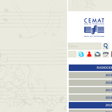
RADIOCE
201
201
201
201
201