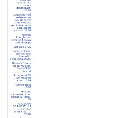
musicale "La
musica
dimenticata"
30/03
Convegno Può
esistere una
scuola senza
l’Arte? Musica
per tutti a partire
dalla scuola
primaria 27/03
George
Aperghis, un
percorso-Festival
Controtempo
Speciale SIMC
Casa Scelsi-Nel
silenzio degli
intervalli...
Fabbriciani-25/03
Speciale "Nuovi
Spazi Musicali"
festival'14-5
concerti
Accademia Fil.
Rom-Manuela
Kerer 19/03
Rumore Rosa
8/03
libro che
spettacolo più un
organo a Roma -
7/3
GIOVANNI
SGAMBATI: LA
BELLEZZA
DIMENTICATA
26/02