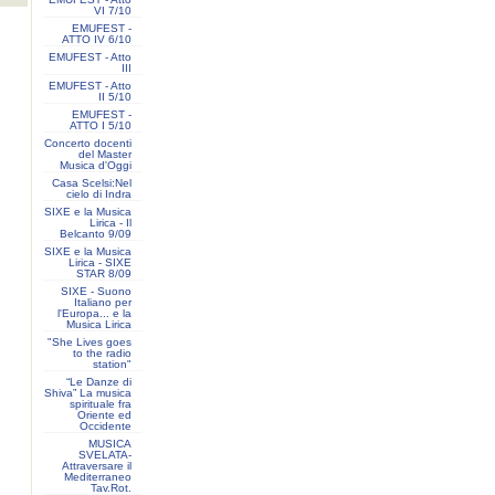
VI 7/10
EMUFEST -
ATTO IV 6/10
EMUFEST - Atto
III
EMUFEST - Atto
II 5/10
EMUFEST -
ATTO I 5/10
Concerto docenti
del Master
Musica d'Oggi
Casa Scelsi:Nel
cielo di Indra
SIXE e la Musica
Lirica - Il
Belcanto 9/09
SIXE e la Musica
Lirica - SIXE
STAR 8/09
SIXE - Suono
Italiano per
l'Europa... e la
Musica Lirica
"She Lives goes
to the radio
station"
“Le Danze di
Shiva” La musica
spirituale fra
Oriente ed
Occidente
MUSICA
SVELATA-
Attraversare il
Mediterraneo
Tav.Rot.