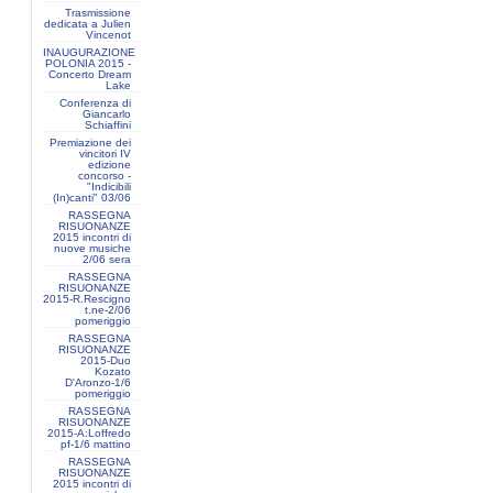
Trasmissione
dedicata a Julien
Vincenot
INAUGURAZIONE
POLONIA 2015 -
Concerto Dream
Lake
Conferenza di
Giancarlo
Schiaffini
Premiazione dei
vincitori IV
edizione
concorso -
"Indicibili
(In)canti" 03/06
RASSEGNA
RISUONANZE
2015 incontri di
nuove musiche
2/06 sera
RASSEGNA
RISUONANZE
2015-R.Rescigno
t.ne-2/06
pomeriggio
RASSEGNA
RISUONANZE
2015-Duo
Kozato
D'Aronzo-1/6
pomeriggio
RASSEGNA
RISUONANZE
2015-A:Loffredo
pf-1/6 mattino
RASSEGNA
RISUONANZE
2015 incontri di