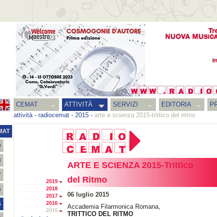
CEMAT
ATTIVITÀ
SERVIZI
EDITORIA
PR
attività
-
radiocemat
-
2015
-
arte e scienza 2015-trittico del ritmo
MAT
9
8
ARTE E SCIENZA 2015-Trittico
7
del Ritmo
2019
2018
6
06 luglio 2015
2017
2016
5
Accademia Filarmonica Romana,
2015
TRITTICO DEL RITMO