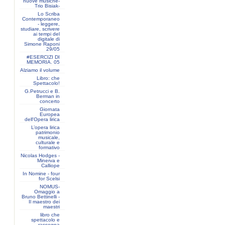
nuove musiche-
Trio Bisiak-
Lo Scriba
Contemporaneo
- leggere,
studiare, scrivere
ai tempi del
digitale di
Simone Raponi
29/05
#ESERCIZI DI
MEMORIA. 05
Alziamo il volume
Libro: che
Spettacolo!
G.Petrucci e B.
Berman in
concerto
Giornata
Europea
dell'Opera lirica
L’opera lirica
patrimonio
musicale,
culturale e
formativo
Nicolas Hodges -
Minerva e
Calliope
In Nomine - four
for Scelsi
NOMUS-
Omaggio a
Bruno Bettinelli -
Il maestro dei
maestri
libro che
spettacolo e
rassegna