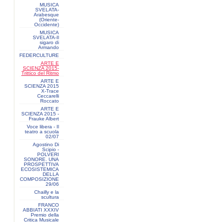
MUSICA
SVELATA-
Arabesque
(Oriente-
Occidente)
MUSICA
SVELATA-Il
sigaro di
Armando
FEDERCULTURE
ARTE E
SCIENZA 2015-
Trittico del Ritmo
ARTE E
SCIENZA 2015
X-Trace
Ceccarelli
Roccato
ARTE E
SCIENZA 2015 -
Frauke Albert
Voce libera - Il
teatro a scuola
02/07
Agostino Di
Scipio -
POLVERI
SONORE. UNA
PROSPETTIVA
ECOSISTEMICA
DELLA
COMPOSIZIONE
29/06
Chailly e la
scultura
FRANCO
ABBIATI XXXIV
Premio della
Critica Musicale