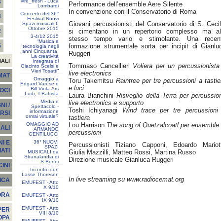
#re_fresh - Luca
4
Performance dell’ensemble Aere Silente
Lombardi
In convenzione con il Conservatorio di Roma
Concerto del 36°
3
Festival Nuovi
Giovani percussionisti del Conservatorio di S. Cecil
Spazi musicali 6
Ottobre 2015
si cimentano in un repertorio complesso ma al
2
3-4/12 2015
stesso tempo vario e stimolante. Una recen
“Musica e
formazione strumentale sorta per incipit di Gianlu
5
tecnologia negli
anni Cinquanta.
Ruggeri
La creatività
NALI
integrata di
Tommaso Cancellieri
Voliera per un percussionista
Giacinto Scelsi e
Vieri Tosatti”
live electronics
EMAT
Omaggio a
Toru Takemitsu
Raintree per tre percussioni a tastie
Edgard Varèse e
e luci
Bill Viola-Ars
SOCI
Ludi, T.Battista
Laura Bianchini
Risveglio della Terra per percussion
Media e
live electronics e supporto
I /
Spettacolo -
Toshi Ichiyanagi
Wind trace per tre percussioni
informazione
RSI
ormai virtuale?
tastiera
OMAGGIO AD
Lou Harrison
The song of Quetzalcoatl per ensemble 
ALI
ARMANDO
percussioni
GENTILUCCI
36° NUOVI
I E
Percussionisti Tiziano Capponi, Edoardo Mariott
SPAZI
ATI
Giulia Mazzilli, Matteo Rossi, Martina Russo
MUSICALI:da
Stranalandia di
Direzione musicale Gianluca Ruggeri
S.Benni
INI
Incontro con
Lasse Thoresen
In live streaming su www.radiocemat.org
ICA
EMUFEST - Atto
X 9/10
ORA
EMUFEST - Atto
IX 9/10
EMUFEST - Atto
PER
VIII 8/10
OPA
EMUFEST - Atto