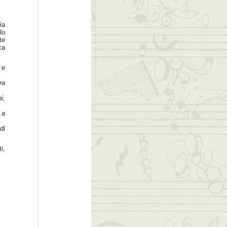
ia
lo
te
ca
 e
ra
i,
 a
di
i,