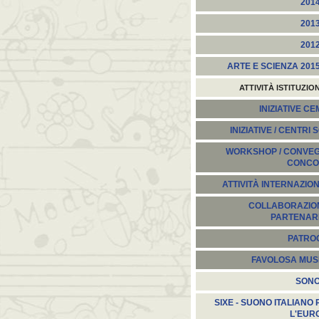
201
201
201
ARTE E SCIENZA 201
ATTIVITÀ ISTITUZIO
INIZIATIVE C
INIZIATIVE / CENTRI 
WORKSHOP / CONVEGN
CONCO
ATTIVITÀ INTERNAZION
COLLABORAZION
PARTENARI
PATROC
FAVOLOSA MUS
SON
SIXE - SUONO ITALIANO 
L'EUR