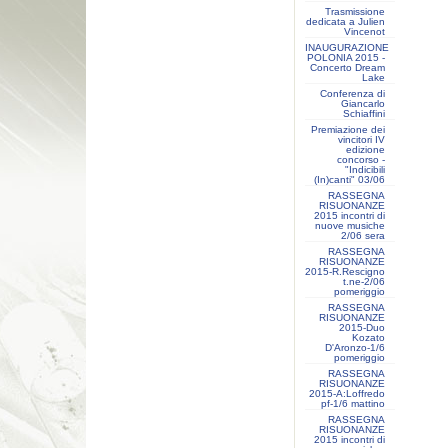
Trasmissione
dedicata a Julien
Vincenot
INAUGURAZIONE
POLONIA 2015 -
Concerto Dream
Lake
Conferenza di
Giancarlo
Schiaffini
Premiazione dei
vincitori IV
edizione
concorso -
"Indicibili
(In)canti" 03/06
RASSEGNA
RISUONANZE
2015 incontri di
nuove musiche
2/06 sera
RASSEGNA
RISUONANZE
2015-R.Rescigno
t.ne-2/06
pomeriggio
RASSEGNA
RISUONANZE
2015-Duo
Kozato
D'Aronzo-1/6
pomeriggio
RASSEGNA
RISUONANZE
2015-A:Loffredo
pf-1/6 mattino
RASSEGNA
RISUONANZE
2015 incontri di