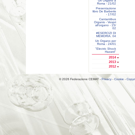
Un Organo a
Roma - 21/02
Presentazione
libro De Barberiis
- 17/02
Cantantibus
Organis - Vespri
all'organo - 15/
02
#ESERCIZI DI
MEMORIA. 04
Un Organo per
Roma - 24/01
"Electric Shock
Hazard"
2014
2013
2012
© 2026 Federazione CEMAT -
Privacy
-
Cookie
-
Copyr