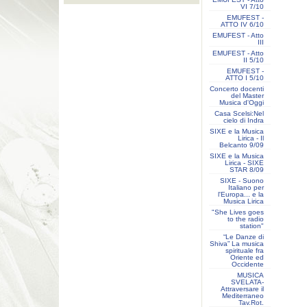
VI 7/10
EMUFEST -
ATTO IV 6/10
EMUFEST - Atto
III
EMUFEST - Atto
II 5/10
EMUFEST -
ATTO I 5/10
Concerto docenti
del Master
Musica d'Oggi
Casa Scelsi:Nel
cielo di Indra
SIXE e la Musica
Lirica - Il
Belcanto 9/09
SIXE e la Musica
Lirica - SIXE
STAR 8/09
SIXE - Suono
Italiano per
l'Europa... e la
Musica Lirica
"She Lives goes
to the radio
station"
“Le Danze di
Shiva” La musica
spirituale fra
Oriente ed
Occidente
MUSICA
SVELATA-
Attraversare il
Mediterraneo
Tav.Rot.