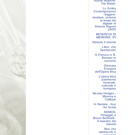
nuove musiche-
Trio Bisiak-
Lo Scriba
Contemporaneo
- leggere,
studiare, scrivere
ai tempi del
digitale di
Simone Raponi
29/05
#ESERCIZI DI
MEMORIA. 05
Alziamo il volume
Libro: che
Spettacolo!
G.Petrucci e B.
Berman in
concerto
Giornata
Europea
dell'Opera lirica
L’opera lirica
patrimonio
musicale,
culturale e
formativo
Nicolas Hodges -
Minerva e
Calliope
In Nomine - four
for Scelsi
NOMUS-
Omaggio a
Bruno Bettinelli -
Il maestro dei
maestri
libro che
spettacolo e
rassegna