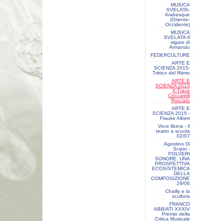
MUSICA
SVELATA-
Arabesque
(Oriente-
Occidente)
MUSICA
SVELATA-Il
sigaro di
Armando
FEDERCULTURE
ARTE E
SCIENZA 2015-
Trittico del Ritmo
ARTE E
SCIENZA 2015
X-Trace
Ceccarelli
Roccato
ARTE E
SCIENZA 2015 -
Frauke Albert
Voce libera - Il
teatro a scuola
02/07
Agostino Di
Scipio -
POLVERI
SONORE. UNA
PROSPETTIVA
ECOSISTEMICA
DELLA
COMPOSIZIONE
29/06
Chailly e la
scultura
FRANCO
ABBIATI XXXIV
Premio della
Critica Musicale