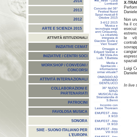
#re_fresh - Luca
2014
X-TRA
Lombardi
Perfor
Concerto del 36°
2013
Daniel
Festival Nuovi
Spazi musicali 6
Ottobre 2015
Non una
2012
3-4/12 2015
ha il c
“Musica e
esecuz
ARTE E SCIENZA 2015
tecnologia negli
anni Cinquanta.
estrema
La creatività
le vib
ATTIVITÀ ISTITUZIONALI
integrata di
Giacinto Scelsi e
contr
Vieri Tosatti”
sovrapp
INIZIATIVE CEMAT
Omaggio a
cangia
Edgard Varèse e
Bill Viola-Ars
espress
INIZIATIVE / CENTRI SOCI
Ludi, T.Battista
spazia
Media e
WORKSHOP / CONVEGNI /
Spettacolo -
Luigi C
informazione
CONCORSI
ormai virtuale?
Daniel
OMAGGIO AD
ATTIVITÀ INTERNAZIONALI
ARMANDO
GENTILUCCI
In live
36° NUOVI
COLLABORAZIONI E
SPAZI
PARTENARIATI
MUSICALI:da
Stranalandia di
S.Benni
PATROCINI
Incontro con
Lasse Thoresen
FAVOLOSA MUSICA
EMUFEST - Atto
X 9/10
SONORA
EMUFEST - Atto
IX 9/10
EMUFEST - Atto
SIXE - SUONO ITALIANO PER
VIII 8/10
L'EUROPA
EMUFEST - Atto