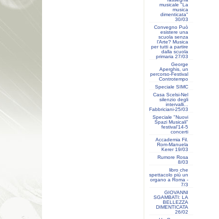
musicale "La
musica
dimenticata"
30/03
Convegno Può
esistere una
scuola senza
l’Arte? Musica
per tutti a partire
dalla scuola
primaria 27/03
George
Aperghis, un
percorso-Festival
Controtempo
Speciale SIMC
Casa Scelsi-Nel
silenzio degli
intervalli...
Fabbriciani-25/03
Speciale "Nuovi
Spazi Musicali"
festival'14-5
concerti
Accademia Fil.
Rom-Manuela
Kerer 19/03
Rumore Rosa
8/03
libro che
spettacolo più un
organo a Roma -
7/3
GIOVANNI
SGAMBATI: LA
BELLEZZA
DIMENTICATA
26/02