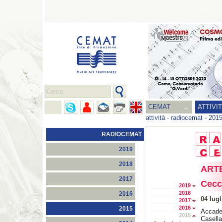
CEMAT
ATTIVI
attività
-
radiocemat
-
201
RADIOCEMAT
2019
2018
ARTE
2017
Cecc
2019
2018
2016
04 lugl
2017
2016
2015
Accad
2015
Casella