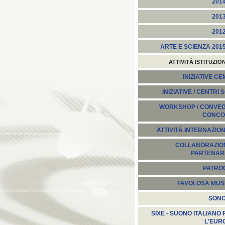
201
201
201
ARTE E SCIENZA 201
ATTIVITÀ ISTITUZIO
INIZIATIVE C
INIZIATIVE / CENTRI 
WORKSHOP / CONVEGN
CONCO
ATTIVITÀ INTERNAZION
COLLABORAZION
PARTENARI
PATROC
FAVOLOSA MUS
SON
SIXE - SUONO ITALIANO 
L'EUR