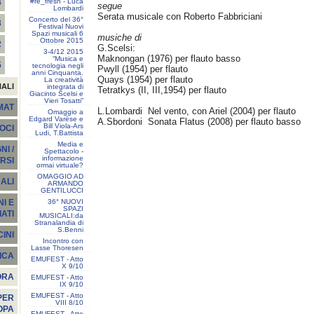
#re_fresh - Luca
4
segue
Lombardi
Serata musicale con Roberto Fabbriciani
Concerto del 36°
3
Festival Nuovi
Spazi musicali 6
musiche di
Ottobre 2015
2
G.Scelsi:
3-4/12 2015
Maknongan (1976) per flauto basso
“Musica e
5
tecnologia negli
Pwyll (1954) per flauto
anni Cinquanta.
Quays (1954) per flauto
La creatività
NALI
integrata di
Tetratkys (II, III,1954) per flauto
Giacinto Scelsi e
Vieri Tosatti”
EMAT
L.Lombardi Nel vento, con Ariel (2004) per flauto
Omaggio a
Edgard Varèse e
A.Sbordoni Sonata Flatus (2008) per flauto basso
Bill Viola-Ars
SOCI
Ludi, T.Battista
Media e
I /
Spettacolo -
informazione
RSI
ormai virtuale?
OMAGGIO AD
ALI
ARMANDO
GENTILUCCI
36° NUOVI
I E
SPAZI
ATI
MUSICALI:da
Stranalandia di
S.Benni
INI
Incontro con
Lasse Thoresen
ICA
EMUFEST - Atto
X 9/10
ORA
EMUFEST - Atto
IX 9/10
EMUFEST - Atto
PER
VIII 8/10
OPA
EMUFEST - Atto