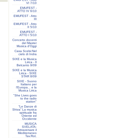
VI 7/10
EMUFEST -
ATTO IV 6/10
EMUFEST - Atto
III
EMUFEST - Atto
II 5/10
EMUFEST -
ATTO I 5/10
Concerto docenti
del Master
Musica d'Oggi
Casa Scelsi:Nel
cielo di Indra
SIXE e la Musica
Lirica - Il
Belcanto 9/09
SIXE e la Musica
Lirica - SIXE
STAR 8/09
SIXE - Suono
Italiano per
l'Europa... e la
Musica Lirica
"She Lives goes
to the radio
station"
“Le Danze di
Shiva” La musica
spirituale fra
Oriente ed
Occidente
MUSICA
SVELATA-
Attraversare il
Mediterraneo
Tav.Rot.