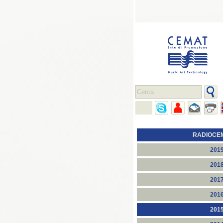
RADIOCE
201
201
201
201
201