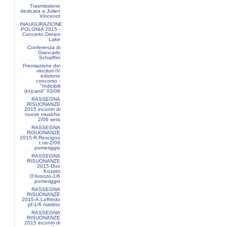
Trasmissione
dedicata a Julien
Vincenot
INAUGURAZIONE
POLONIA 2015 -
Concerto Dream
Lake
Conferenza di
Giancarlo
Schiaffini
Premiazione dei
vincitori IV
edizione
concorso -
"Indicibili
(In)canti" 03/06
RASSEGNA
RISUONANZE
2015 incontri di
nuove musiche
2/06 sera
RASSEGNA
RISUONANZE
2015-R.Rescigno
t.ne-2/06
pomeriggio
RASSEGNA
RISUONANZE
2015-Duo
Kozato
D'Aronzo-1/6
pomeriggio
RASSEGNA
RISUONANZE
2015-A:Loffredo
pf-1/6 mattino
RASSEGNA
RISUONANZE
2015 incontri di