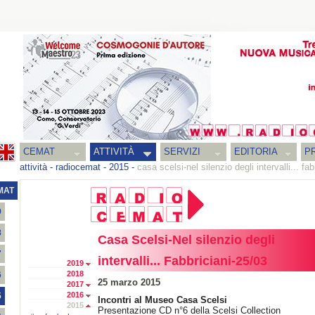
CEMAT
ATTIVITÀ
SERVIZI
EDITORIA
PR
attività
-
radiocemat
-
2015
-
casa scelsi-nel silenzio degli intervalli... fa
MAT
9
8
Casa Scelsi-Nel silenzio degli
7
intervalli... Fabbriciani-25/03
2019
2018
6
25 marzo 2015
2017
2016
5
Incontri al Museo Casa Scelsi
2015
Presentazione CD n°6 della Scelsi Collection