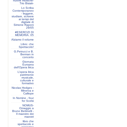
nuove musiche-
Trio Bisiak-
Lo Scriba
Contemporaneo
- leggere,
studiare, scrivere
ai tempi del
digitale di
Simone Raponi
29/05
#ESERCIZI DI
MEMORIA. 05
Alziamo il volume
Libro: che
Spettacolo!
G.Petrucci e B.
Berman in
concerto
Giornata
Europea
dell'Opera lirica
L’opera lirica
patrimonio
musicale,
culturale e
formativo
Nicolas Hodges -
Minerva e
Calliope
In Nomine - four
for Scelsi
NOMUS-
Omaggio a
Bruno Bettinelli -
Il maestro dei
maestri
libro che
spettacolo e
rassegna