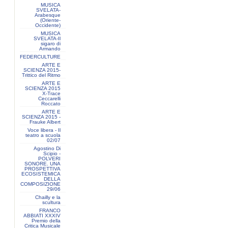
MUSICA
SVELATA-
Arabesque
(Oriente-
Occidente)
MUSICA
SVELATA-Il
sigaro di
Armando
FEDERCULTURE
ARTE E
SCIENZA 2015-
Trittico del Ritmo
ARTE E
SCIENZA 2015
X-Trace
Ceccarelli
Roccato
ARTE E
SCIENZA 2015 -
Frauke Albert
Voce libera - Il
teatro a scuola
02/07
Agostino Di
Scipio -
POLVERI
SONORE. UNA
PROSPETTIVA
ECOSISTEMICA
DELLA
COMPOSIZIONE
29/06
Chailly e la
scultura
FRANCO
ABBIATI XXXIV
Premio della
Critica Musicale