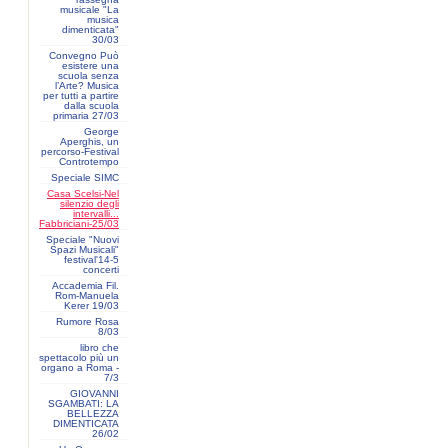
musicale "La
musica
dimenticata"
30/03
Convegno Può
esistere una
scuola senza
l’Arte? Musica
per tutti a partire
dalla scuola
primaria 27/03
George
Aperghis, un
percorso-Festival
Controtempo
Speciale SIMC
Casa Scelsi-Nel
silenzio degli
intervalli...
Fabbriciani-25/03
Speciale "Nuovi
Spazi Musicali"
festival'14-5
concerti
Accademia Fil.
Rom-Manuela
Kerer 19/03
Rumore Rosa
8/03
libro che
spettacolo più un
organo a Roma -
7/3
GIOVANNI
SGAMBATI: LA
BELLEZZA
DIMENTICATA
26/02