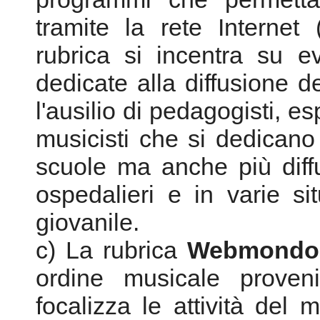
musicisti che si dedicano 
scuole ma anche più diffu
ospedalieri e in varie si
giovanile.
c) La rubrica
Webmondo
ordine musicale proven
focalizza le attività del
opere e le esecuzioni di
strettamente collegata alle 
le attività di Icmn, di Ci
all’EFA Bruxelles, alle 