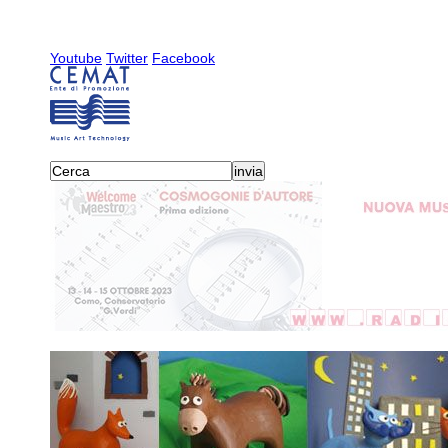
Youtube
Twitter
Facebook
attività
-
radiocemat
-
201
2019