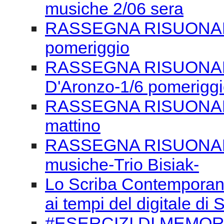
D'Aronzo-1/6 pomerigg
RASSEGNA RISUONANZE
mattino
RASSEGNA RISUONANZE
musiche-Trio Bisiak-
Lo Scriba Contemporaneo
ai tempi del digitale d
#ESERCIZI DI MEMORI
Alziamo il volume
Libro: che Spettacolo!
G.Petrucci e B. Berman
Giornata Europea dell'O