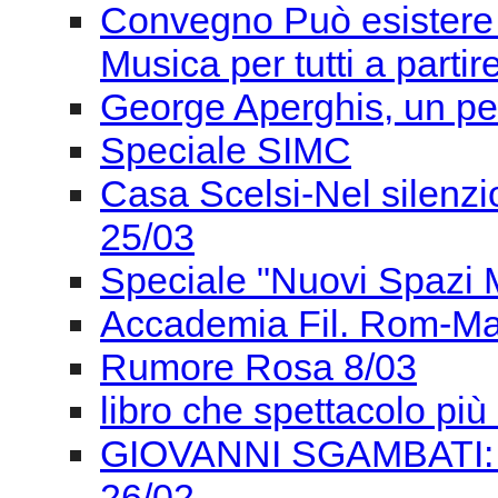
Casa Scelsi-Nel silenzio 
25/03
Speciale "Nuovi Spazi Mu
Accademia Fil. Rom-Ma
Rumore Rosa 8/03
libro che spettacolo pi
GIOVANNI SGAMBATI:
26/02
Un Organo a Roma - 21
Presentazione libro De 
Cantantibus Organis - Ve
#ESERCIZI DI MEMORI