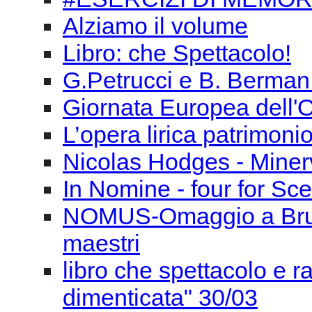
L’opera lirica patrimoni
Nicolas Hodges - Miner
In Nomine - four for Sce
NOMUS-Omaggio a Bruno 
maestri
libro che spettacolo e 
dimenticata" 30/03
Convegno Può esistere 
Musica per tutti a parti
George Aperghis, un pe
Speciale SIMC