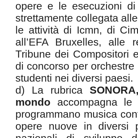
Tribune dei Compositori ec
di concorso per orchestre 
studenti nei diversi paesi.
d) La rubrica
SONORA, 
mondo
accompagna le to
programmano musica cont
opere nuove in diversi p
nazionali di sviluppo de
internazionale, dove norm
di valore culturale e artis
del nostro paese. La rub
Colloqui, Info, estratti di 