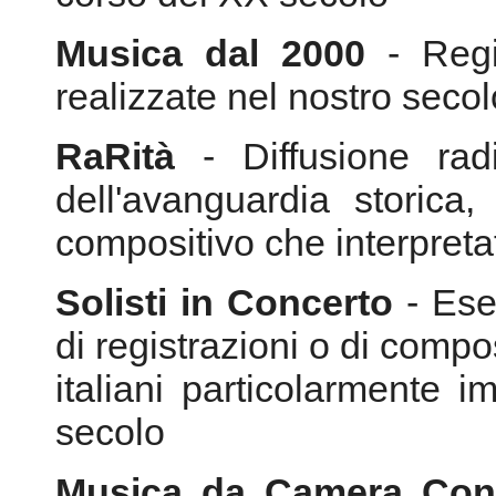
dell'avanguardia storica
compositivo che interpreta
Solisti in Concerto
- Esec
di registrazioni o di compos
italiani particolarmente im
secolo
Musica da Camera Con
concerti, registrazion
strumentali e vocali italia
repertori dell'ultimo secolo
Teatro Musicale
- Opere d