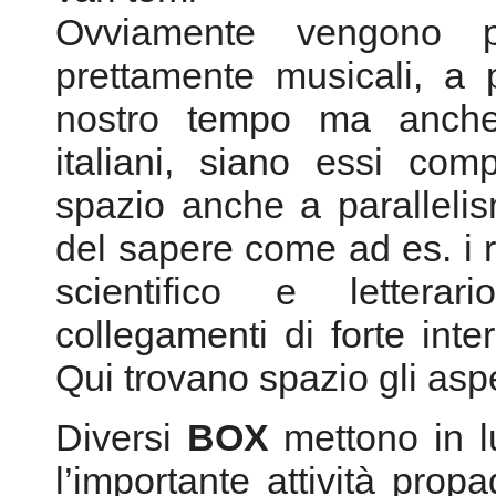
spazio anche a parallelism
del sapere come ad es. i r
scientifico e lettera
collegamenti di forte inte
Qui trovano spazio gli aspe
Diversi
BOX
mettono in l
l’importante attività pro
associazioni e festival che 
sono imposti per la car
programmazione nell’ambi
livello delle proposte, de