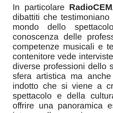
competenze musicali e t
contenitore vede interviste
diverse professioni dello
sfera artistica ma anche
indotto che si viene a c
spettacolo e della cultur
offrire una panoramica e
intorno alla creazione e a
vivo e non, ponendo l'ac
per lo più ignorate.
In questo senso ospita 
Meetings
dove i temi si