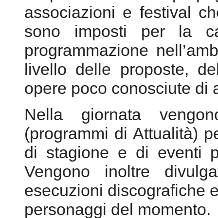
opere poco conosciute di ar
Nella giornata vengo
(programmi di Attualità) p
di stagione e di eventi 
Vengono inoltre divulg
esecuzioni discografiche e l
personaggi del momento.
Particolari
TRASMISSIO
esponenti della musica
creando momenti interatt
musicali ai fini di una