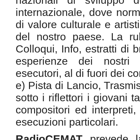
esperienze dei nostri 
esecutori, al di fuori dei c
e) Pista di Lancio, Trasmi
sotto i riflettori i giovani
compositori ed interpreti, 
esecuzioni particolari.
RadioCEMAT
prevede 
settinìmanale di un palinse
(box):
Musica Elettroacustica
-
artisti e dalle produzi