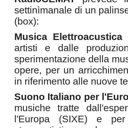
sperimentazione della musi
opere, per un arricchimen
in riferimento alle nuove t
Suono Italiano per l'Eur
musiche tratte dall'esp
l'Europa (SIXE) e per
strumentisti, con la me
concerti.
I Maestri
- Un percorso c
nel'900 hanno lasciato