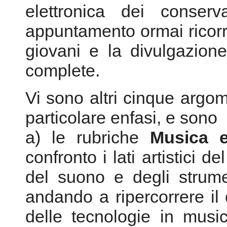
Vi sono altri cinque argo
particolare enfasi, e sono
a) le rubriche
Musica 
confronto i lati artistici d
del suono e degli strume
andando a ripercorrere il c
delle tecnologie in musi
elettronica ma anche al r
dell’organaria.
b) La rubrica
Musica e Inf
dar spazio alle innumere