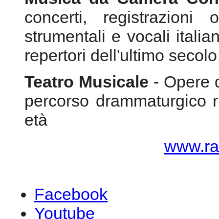
percorso drammaturgico ri
età
www.ra
Facebook
Youtube
Myspace
Youtube
© 2026 Federazione CEM
Copyright
- PI 0536238100