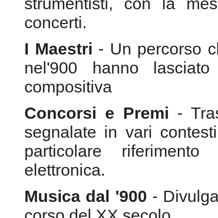
compositiva
Concorsi e Premi
- Tra
segnalate in vari contesti
particolare riferiment
elettronica.
Musica dal '900
- Divulga
corso del XX secolo
Musica dal 2000
- Regi
realizzate nel nostro secol
RaRità
- Diffusione rad