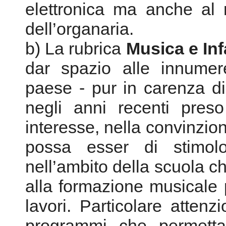
paese - pur in carenza d
negli anni recenti pres
interesse, nella convinzion
possa esser di stimol
nell’ambito della scuola che
alla formazione musicale pe
lavori. Particolare atten
programmi che permettan
tramite la rete Interne
rubrica si incentra su ev
dedicate alla diffusione d
l'ausilio di pedagogisti, es