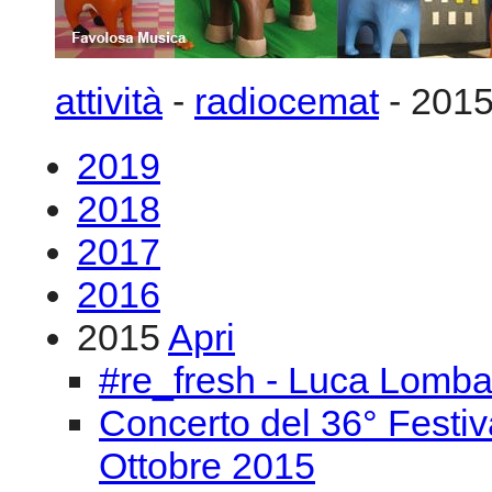
2018
2017
2016
2015
Apri
#re_fresh - Luca Lomba
Concerto del 36° Festiv
Ottobre 2015
3-4/12 2015 “Musica e t
La creatività integrata d
Omaggio a Edgard Varèse
T.Battista