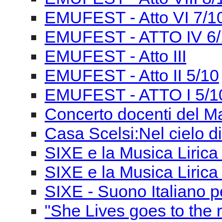
EMUFEST - ATTO I 5/1
Concerto docenti del M
Casa Scelsi:Nel cielo di
SIXE e la Musica Lirica 
SIXE e la Musica Liric
SIXE - Suono Italiano pe
"She Lives goes to the r
“Le Danze di Shiva” La 
Occidente
MUSICA SVELATA-Attrav
Tav.Rot.