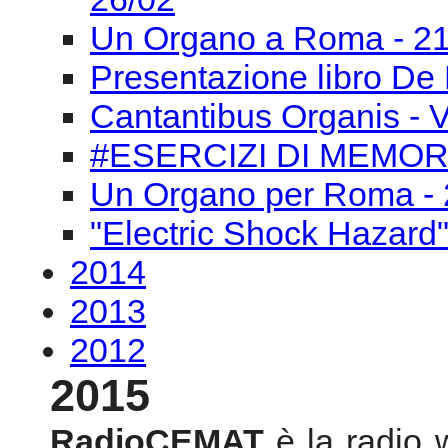
Un Organo per Roma - 
"Electric Shock Hazard
2014
2013
2012
2015
RadioCEMAT
è la radio
al sapere della cultura
riferimento alla musica.
Essa presenta oggi una n
a configurarsi come lo st