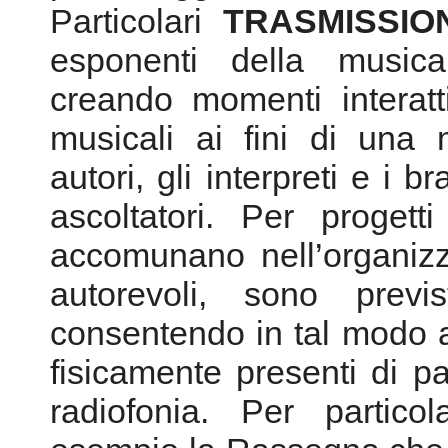
autori, gli interpreti e i b
ascoltatori. Per progett
accomunano nell’organizza
autorevoli, sono previ
consentendo in tal modo 
fisicamente presenti di par
radiofonia. Per partico
esempio la Rassegna che 
a Bologna, incentrata su
40° della scomparsa, fitta
concerti, convegni e 
reperibilità.