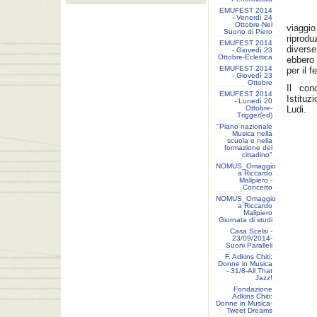
EMUFEST 2014
- Venerdì 24
Ottobre-Nel
viaggio
Suono di Piero
riprod
EMUFEST 2014
divers
- Giovedì 23
Ottobre-Eclettica
ebbero 
EMUFEST 2014
per il 
- Giovedì 23
Ottobre
Il con
EMUFEST 2014
Istituz
- Lunedì 20
Ottobre-
Ludi.
Trigger(ed)
"Piano nazionale
Musica nella
scuola e nella
formazione del
cittadino"
NOMUS_Omaggio
a Riccardo
Malipiero -
Concerto
NOMUS_Omaggio
a Riccardo
Malipiero
Giornata di studi
Casa Scelsi -
23/09/2014-
Suoni Paralleli
F. Adkins Chiti:
Donne in Musica
- 31/8-All That
Jazz!
Fondazione
Adkins Chiti:
Donne in Musica-
Tweet Dreams