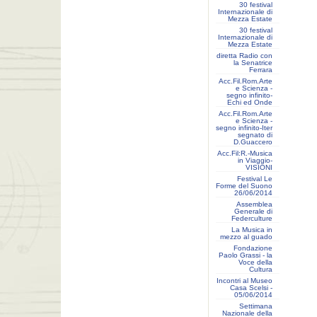
30 festival
Internazionale di
Mezza Estate
30 festival
Internazionale di
Mezza Estate
diretta Radio con
la Senatrice
Ferrara
Acc.Fil.Rom.Arte
e Scienza -
segno infinito-
Echi ed Onde
Acc.Fil.Rom.Arte
e Scienza -
segno infinito-Iter
segnato di
D.Guaccero
Acc.Fil:R.-Musica
in Viaggio-
VISIONI
Festival Le
Forme del Suono
26/06/2014
Assemblea
Generale di
Federculture
La Musica in
mezzo al guado
Fondazione
Paolo Grassi - la
Voce della
Cultura
Incontri al Museo
Casa Scelsi -
05/06/2014
Settimana
Nazionale della