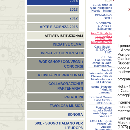
2014
2014
LE Musiche di
Gino Negri per il
2013
Piccolo - Milano
BENIAMINO
2012
GIGLI
GAMRoma-
SAXFEST-
ARTE E SCIENZA 2015
S.Sciarrino
Ass Culturale lo
ATTIVITÀ ISTITUZIONALI
Scompiglio -
13/12/2014-
Musikautomatik
INIZIATIVE CEMAT
I percu
Casa Scelsi -
11/12/2014-
Antoni
SIMC
INIZIATIVE / CENTRI SOCI
Pompei
7.XII.!4-
Gianlu
Controcanto
WORKSHOP / CONVEGNI /
Ruggeri
Donne in Jazz-
Maintenant...
CONCORSI
oboe e 
Festival
tastier
Internazionale di
ATTIVITÀ INTERNAZIONALI
Chitarra Città di
progr
Monterotondo -
IX Edizione
COLLABORAZIONI E
Rota - 
Istituto Svizzero
PARTENARIATI
"Ninfa in
Il Casa
Lamento"
omaggio
PATROCINI
Incontri al Museo
Casa Scelsi -
Interm
19/11/2014
FAVOLOSA MUSICA
musich
Fondazione
Isabella Scelsi
meccan
serie "Appunti
SONORA
d'Archivio"
Karlhe
EMUFEST 2014
Musik 
SIXE - SUONO ITALIANO PER
- Venerdì 24
(1975) 
Ottobre-
L'EUROPA
Performativa