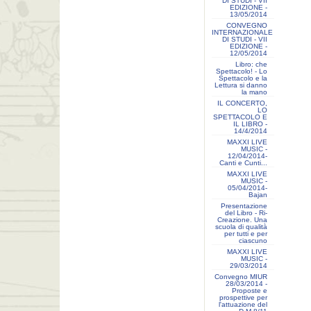
DI STUDI - VII
EDIZIONE -
13/05/2014
CONVEGNO
INTERNAZIONALE
DI STUDI - VII
EDIZIONE -
12/05/2014
Libro: che
Spettacolo! - Lo
Spettacolo e la
Lettura si danno
la mano
IL CONCERTO,
LO
SPETTACOLO E
IL LIBRO -
14/4/2014
MAXXI LIVE
MUSIC -
12/04/2014-
Canti e Cunti...
MAXXI LIVE
MUSIC -
05/04/2014-
Bajan
Presentazione
del Libro - Ri-
Creazione. Una
scuola di qualità
per tutti e per
ciascuno
MAXXI LIVE
MUSIC -
29/03/2014
Convegno MIUR
28/03/2014 -
Proposte e
prospettive per
l'attuazione del