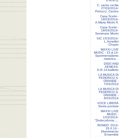
D.M.8/11
C. santa cecilia
27/03/2014-
Petrucci, Canino
Casa Scelsi -
18/03/2014-
A.Maria Morini fl.
Casa Scelsi -
18/03/2014-
Seminario Morini
IUC 15/3/2014-
L.Armellini
Chopin
MAXXI LIVE
MUSIC - 15.iii.14-
Sperimentalismo
materico...
DIDO AND
AENEAS-
9.III.14-balletto
LA MUSICA DI
FEDERICO IL
GRANDE -
7/03/2014
LA MUSICA DI
FEDERICO IL
GRANDE -
6/03/2014
VOCE LIBERA
Sesta puntata
MAXXI LIVE
MUSIC -
1/03/2014-
"Dodecafonia:....
RONDO' 2014-
26.II.14 -
Divertimento
Ensemble