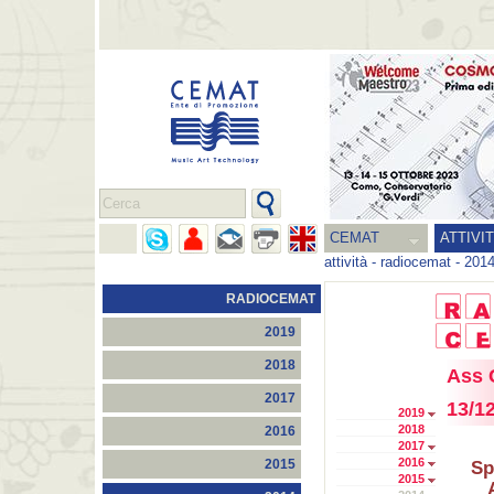
CEMAT
ATTIVI
attività
-
radiocemat
-
201
RADIOCEMAT
2019
2018
Ass 
2017
13/1
2019
2018
2016
2017
2016
2015
Sp
2015