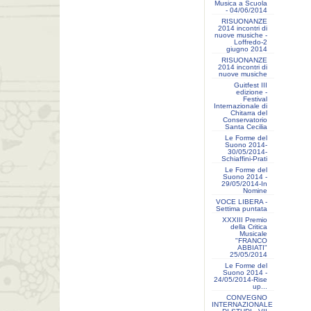
Musica a Scuola
- 04/06/2014
RISUONANZE
2014 incontri di
nuove musiche -
Loffredo-2
giugno 2014
RISUONANZE
2014 incontri di
nuove musiche
Guitfest III
edizione -
Festival
Internazionale di
Chitarra del
Conservatorio
Santa Cecilia
Le Forme del
Suono 2014-
30/05/2014-
Schiaffini-Prati
Le Forme del
Suono 2014 -
29/05/2014-In
Nomine
VOCE LIBERA -
Settima puntata
XXXIII Premio
della Critica
Musicale
"FRANCO
ABBIATI"
25/05/2014
Le Forme del
Suono 2014 -
24/05/2014-Rise
up...
CONVEGNO
INTERNAZIONALE