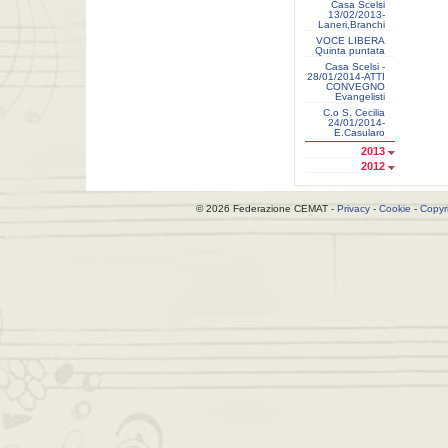
Casa Scelsi
13/02/2013-
Laneri,Branchi
VOCE LIBERA
Quinta puntata
Casa Scelsi -
28/01/2014-ATTI
CONVEGNO
Evangelisti
C.o S. Cecilia
24/01/2014-
E.Casularo
2013
2012
© 2026 Federazione CEMAT -
Privacy
-
Cookie
-
Copyr