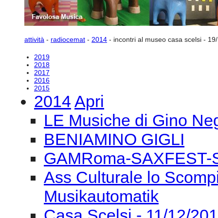
attività
-
radiocemat
-
2014
-
incontri al museo casa scelsi - 19
2019
2018
2017
2016
2015
2014
Apri
LE Musiche di Gino Negr
BENIAMINO GIGLI
GAMRoma-SAXFEST-S.
Ass Culturale lo Scompi
Musikautomatik
Casa Scelsi - 11/12/2