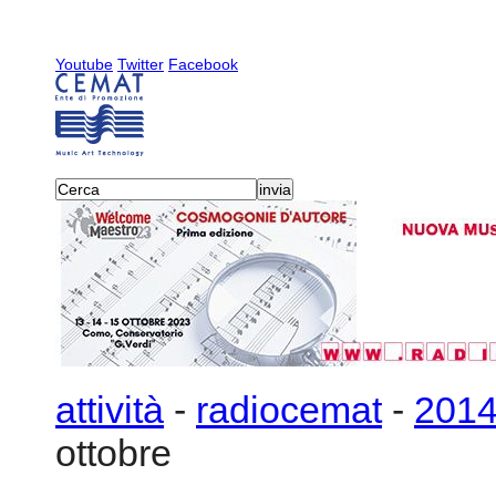
Youtube
Twitter
Facebook
attività
-
radiocemat
-
201
ottobre