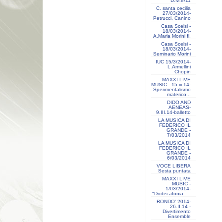
D.M.8/11
C. santa cecilia
27/03/2014-
Petrucci, Canino
Casa Scelsi -
18/03/2014-
A.Maria Morini fl.
Casa Scelsi -
18/03/2014-
Seminario Morini
IUC 15/3/2014-
L.Armellini
Chopin
MAXXI LIVE
MUSIC - 15.iii.14-
Sperimentalismo
materico...
DIDO AND
AENEAS-
9.III.14-balletto
LA MUSICA DI
FEDERICO IL
GRANDE -
7/03/2014
LA MUSICA DI
FEDERICO IL
GRANDE -
6/03/2014
VOCE LIBERA
Sesta puntata
MAXXI LIVE
MUSIC -
1/03/2014-
"Dodecafonia:....
RONDO' 2014-
26.II.14 -
Divertimento
Ensemble