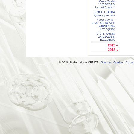
Casa Scelsi
13/02/2013-
Laneri,Branchi
VOCE LIBERA
Quinta puntata
Casa Scelsi -
28/01/2014-ATTI
CONVEGNO
Evangelisti
C.o S. Cecilia
24/01/2014-
E.Casularo
2013
2012
© 2026 Federazione CEMAT -
Privacy
-
Cookie
-
Copyr