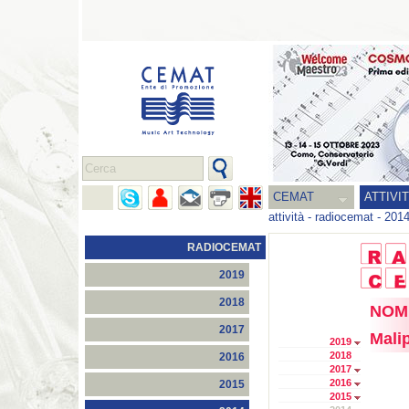
CEMAT
ATTIVI
attività
-
radiocemat
-
201
RADIOCEMAT
2019
2018
NOMU
2017
Mali
2019
2018
2016
2017
2016
2015
2015