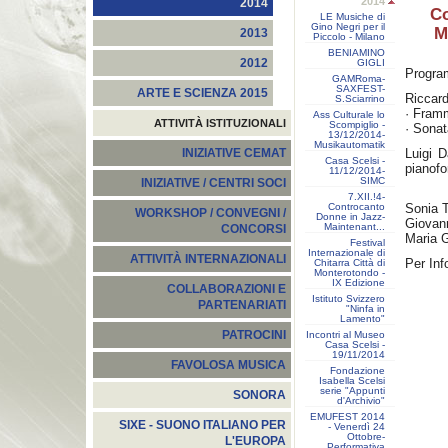
2014
2014
Co
LE Musiche di
Gino Negri per il
M
2013
Piccolo - Milano
BENIAMINO
2012
GIGLI
Progra
GAMRoma-
SAXFEST-
ARTE E SCIENZA 2015
Riccard
S.Sciarrino
· Framm
Ass Culturale lo
ATTIVITÀ ISTITUZIONALI
Scompiglio -
· Sonat
13/12/2014-
Musikautomatik
Luigi D
INIZIATIVE CEMAT
Casa Scelsi -
pianofo
11/12/2014-
SIMC
INIZIATIVE / CENTRI SOCI
7.XII.!4-
Controcanto
Sonia T
WORKSHOP / CONVEGNI /
Donne in Jazz-
Giovann
Maintenant...
CONCORSI
Maria G
Festival
Internazionale di
ATTIVITÀ INTERNAZIONALI
Per In
Chitarra Città di
Monterotondo -
IX Edizione
COLLABORAZIONI E
Istituto Svizzero
PARTENARIATI
"Ninfa in
Lamento"
PATROCINI
Incontri al Museo
Casa Scelsi -
19/11/2014
FAVOLOSA MUSICA
Fondazione
Isabella Scelsi
serie "Appunti
SONORA
d'Archivio"
EMUFEST 2014
SIXE - SUONO ITALIANO PER
- Venerdì 24
Ottobre-
L'EUROPA
Performativa