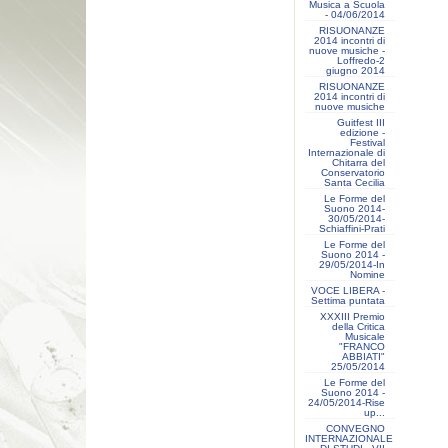
Musica a Scuola
- 04/06/2014
RISUONANZE
2014 incontri di
nuove musiche -
Loffredo-2
giugno 2014
RISUONANZE
2014 incontri di
nuove musiche
Guitfest III
edizione -
Festival
Internazionale di
Chitarra del
Conservatorio
Santa Cecilia
Le Forme del
Suono 2014-
30/05/2014-
Schiaffini-Prati
Le Forme del
Suono 2014 -
29/05/2014-In
Nomine
VOCE LIBERA -
Settima puntata
XXXIII Premio
della Critica
Musicale
"FRANCO
ABBIATI"
25/05/2014
Le Forme del
Suono 2014 -
24/05/2014-Rise
up...
CONVEGNO
INTERNAZIONALE