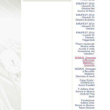
EMUFEST 2014
- Venerdì 24
Ottobre-Nel
Suono di Piero
EMUFEST 2014
- Giovedì 23
Ottobre-Eclettica
EMUFEST 2014
- Giovedì 23
Ottobre
EMUFEST 2014
- Lunedì 20
Ottobre-
Trigger(ed)
"Piano nazionale
Musica nella
scuola e nella
formazione del
cittadino"
NOMUS_Omaggio
a Riccardo
Malipiero -
Concerto
NOMUS_Omaggio
a Riccardo
Malipiero
Giornata di studi
Casa Scelsi -
23/09/2014-
Suoni Paralleli
F. Adkins Chiti:
Donne in Musica
- 31/8-All That
Jazz!
Fondazione
Adkins Chiti:
Donne in Musica-
Tweet Dreams