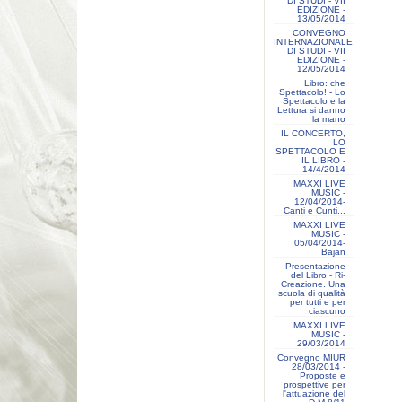
DI STUDI - VII
EDIZIONE -
13/05/2014
CONVEGNO
INTERNAZIONALE
DI STUDI - VII
EDIZIONE -
12/05/2014
Libro: che
Spettacolo! - Lo
Spettacolo e la
Lettura si danno
la mano
IL CONCERTO,
LO
SPETTACOLO E
IL LIBRO -
14/4/2014
MAXXI LIVE
MUSIC -
12/04/2014-
Canti e Cunti...
MAXXI LIVE
MUSIC -
05/04/2014-
Bajan
Presentazione
del Libro - Ri-
Creazione. Una
scuola di qualità
per tutti e per
ciascuno
MAXXI LIVE
MUSIC -
29/03/2014
Convegno MIUR
28/03/2014 -
Proposte e
prospettive per
l'attuazione del