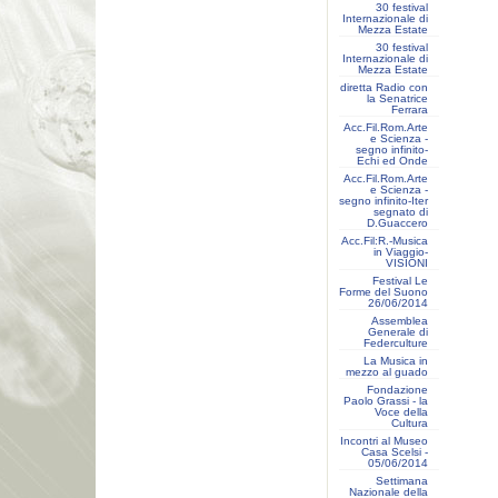
30 festival
Internazionale di
Mezza Estate
30 festival
Internazionale di
Mezza Estate
diretta Radio con
la Senatrice
Ferrara
Acc.Fil.Rom.Arte
e Scienza -
segno infinito-
Echi ed Onde
Acc.Fil.Rom.Arte
e Scienza -
segno infinito-Iter
segnato di
D.Guaccero
Acc.Fil:R.-Musica
in Viaggio-
VISIONI
Festival Le
Forme del Suono
26/06/2014
Assemblea
Generale di
Federculture
La Musica in
mezzo al guado
Fondazione
Paolo Grassi - la
Voce della
Cultura
Incontri al Museo
Casa Scelsi -
05/06/2014
Settimana
Nazionale della