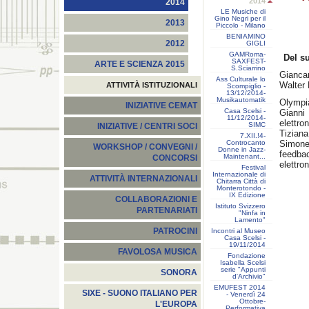
2014
2014
LE Musiche di
Gino Negri per il
2013
Piccolo - Milano
BENIAMINO
2012
GIGLI
GAMRoma-
Del su
SAXFEST-
ARTE E SCIENZA 2015
S.Sciarrino
Giancar
Ass Culturale lo
Walter 
ATTIVITÀ ISTITUZIONALI
Scompiglio -
13/12/2014-
Musikautomatik
Olympi
INIZIATIVE CEMAT
Casa Scelsi -
Gianni 
11/12/2014-
elettro
SIMC
INIZIATIVE / CENTRI SOCI
Tiziana
7.XII.!4-
Controcanto
Simone
WORKSHOP / CONVEGNI /
Donne in Jazz-
feedbac
Maintenant...
CONCORSI
elettron
Festival
Internazionale di
ATTIVITÀ INTERNAZIONALI
Chitarra Città di
Monterotondo -
IX Edizione
COLLABORAZIONI E
Istituto Svizzero
PARTENARIATI
"Ninfa in
Lamento"
PATROCINI
Incontri al Museo
Casa Scelsi -
19/11/2014
FAVOLOSA MUSICA
Fondazione
Isabella Scelsi
serie "Appunti
SONORA
d'Archivio"
EMUFEST 2014
SIXE - SUONO ITALIANO PER
- Venerdì 24
Ottobre-
L'EUROPA
Performativa