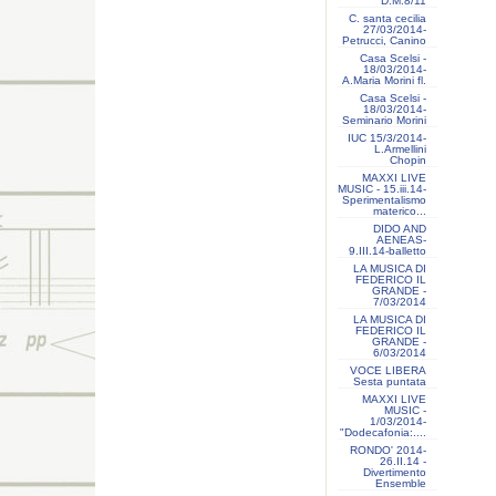
D.M.8/11
C. santa cecilia
27/03/2014-
Petrucci, Canino
Casa Scelsi -
18/03/2014-
A.Maria Morini fl.
Casa Scelsi -
18/03/2014-
Seminario Morini
IUC 15/3/2014-
L.Armellini
Chopin
MAXXI LIVE
MUSIC - 15.iii.14-
Sperimentalismo
materico...
DIDO AND
AENEAS-
9.III.14-balletto
LA MUSICA DI
FEDERICO IL
GRANDE -
7/03/2014
LA MUSICA DI
FEDERICO IL
GRANDE -
6/03/2014
VOCE LIBERA
Sesta puntata
MAXXI LIVE
MUSIC -
1/03/2014-
"Dodecafonia:....
RONDO' 2014-
26.II.14 -
Divertimento
Ensemble