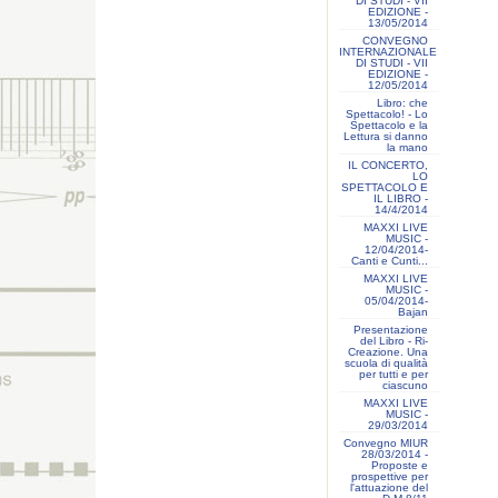
DI STUDI - VII
EDIZIONE -
13/05/2014
CONVEGNO
INTERNAZIONALE
DI STUDI - VII
EDIZIONE -
12/05/2014
Libro: che
Spettacolo! - Lo
Spettacolo e la
Lettura si danno
la mano
IL CONCERTO,
LO
SPETTACOLO E
IL LIBRO -
14/4/2014
MAXXI LIVE
MUSIC -
12/04/2014-
Canti e Cunti...
MAXXI LIVE
MUSIC -
05/04/2014-
Bajan
Presentazione
del Libro - Ri-
Creazione. Una
scuola di qualità
per tutti e per
ciascuno
MAXXI LIVE
MUSIC -
29/03/2014
Convegno MIUR
28/03/2014 -
Proposte e
prospettive per
l'attuazione del