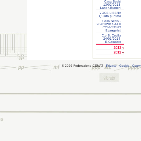
Casa Scelsi
13/02/2013-
Laneri,Branchi
VOCE LIBERA
Quinta puntata
Casa Scelsi -
28/01/2014-ATTI
CONVEGNO
Evangelisti
C.o S. Cecilia
24/01/2014-
E.Casularo
2013
2012
© 2026 Federazione CEMAT -
Privacy
-
Cookie
-
Copyr