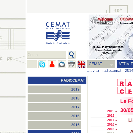
CEMAT
ATTIVI
attività
-
radiocemat
-
201
RADIOCEMAT
2019
2018
Le F
2017
30/05
2019
2018
2016
L
2017
2016
2015
2015
A