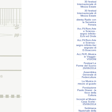
30 festival
Internazionale di
Mezza Estate
30 festival
Internazionale di
Mezza Estate
diretta Radio con
la Senatrice
Ferrara
Acc.Fil.Rom.Arte
e Scienza -
segno infinito-
Echi ed Onde
Acc.Fil.Rom.Arte
e Scienza -
segno infinito-Iter
segnato di
D.Guaccero
Acc.Fil:R.-Musica
in Viaggio-
VISIONI
Festival Le
Forme del Suono
26/06/2014
Assemblea
Generale di
Federculture
La Musica in
mezzo al guado
Fondazione
Paolo Grassi - la
Voce della
Cultura
Incontri al Museo
Casa Scelsi -
05/06/2014
Settimana
Nazionale della