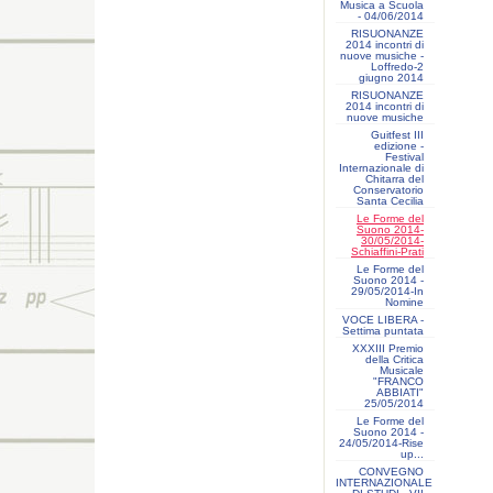
Musica a Scuola
- 04/06/2014
RISUONANZE
2014 incontri di
nuove musiche -
Loffredo-2
giugno 2014
RISUONANZE
2014 incontri di
nuove musiche
Guitfest III
edizione -
Festival
Internazionale di
Chitarra del
Conservatorio
Santa Cecilia
Le Forme del
Suono 2014-
30/05/2014-
Schiaffini-Prati
Le Forme del
Suono 2014 -
29/05/2014-In
Nomine
VOCE LIBERA -
Settima puntata
XXXIII Premio
della Critica
Musicale
"FRANCO
ABBIATI"
25/05/2014
Le Forme del
Suono 2014 -
24/05/2014-Rise
up...
CONVEGNO
INTERNAZIONALE