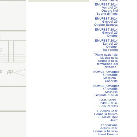
EMUFEST 2014
- Venerdì 24
Ottobre-Nel
Suono di Piero
EMUFEST 2014
- Giovedì 23
Ottobre-Eclettica
EMUFEST 2014
- Giovedì 23
Ottobre
EMUFEST 2014
- Lunedì 20
Ottobre-
Trigger(ed)
"Piano nazionale
Musica nella
scuola e nella
formazione del
cittadino"
NOMUS_Omaggio
a Riccardo
Malipiero -
Concerto
NOMUS_Omaggio
a Riccardo
Malipiero
Giornata di studi
Casa Scelsi -
23/09/2014-
Suoni Paralleli
F. Adkins Chiti:
Donne in Musica
- 31/8-All That
Jazz!
Fondazione
Adkins Chiti:
Donne in Musica-
Tweet Dreams