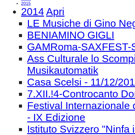
attività
-
radiocemat
-
2014
-
le forme del suono 2014 - 29/05/
2019
2018
2017
2016
2015
2014
Apri
LE Musiche di Gino Negr
BENIAMINO GIGLI
GAMRoma-SAXFEST-S.
Ass Culturale lo Scompi
Musikautomatik
Casa Scelsi - 11/12/2