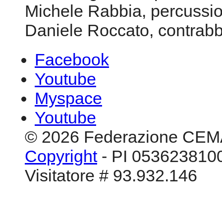
concerto In nomine
IN NOMINE
Musiche di Longobardi/Ra
Ciro Longobardi, pianofort
Michele Rabbia, percussion
Daniele Roccato, contrab
Facebook
Youtube
Myspace
Youtube
© 2026 Federazione CEM