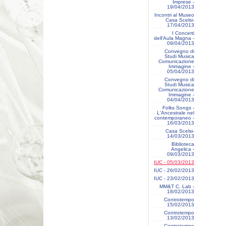
Imprese -
19/04/2013
Incontri al Museo
Casa Scelsi-
17/04/2013
I Concerti
dell'Aula Magna -
09/04/2013
Convegno di
Studi Musica
Comunicazione
Immagine -
05/04/2013
Convegno di
Studi Musica
Comunicazione
Immagine -
04/04/2013
Folks Songs -
L'Ancestrale nel
contemporaneo -
16/03/2013
Casa Scelsi-
14/03/2013
Biblioteca
Angelica -
09/03/2013
IUC - 05/03/2013
IUC - 26/02/2013
IUC - 23/02/2013
MM&T C. Lab -
18/02/2013
Controtempo
15/02/2013
Controtempo
13/02/2013
Controtempo