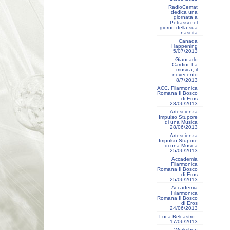
RadioCemat
dedica una
giornata a
Petrassi nel
giorno della sua
nascita
Canada
Happening
5/07/2013
Giancarlo
Cardini: La
musica, il
novecento
8/7/2013
ACC. Filarmonica
Romana Il Bosco
di Eros
28/06/2013
Artescienza
Impulso Stupore
di una Musica
28/06/2013
Artescienza
Impulso Stupore
di una Musica
25/06/2013
Accademia
Filarmonica
Romana Il Bosco
di Eros
25/06/2013
Accademia
Filarmonica
Romana Il Bosco
di Eros
24/06/2013
Luca Belcastro -
17/06/2013
Workshop