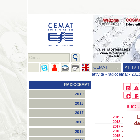
CEMAT
ATTIVI
attività
-
radiocemat
-
201
RADIOCEMAT
2019
2018
IUC -
2017
L
2019
2018
2016
da
2017
2016
2015
2015