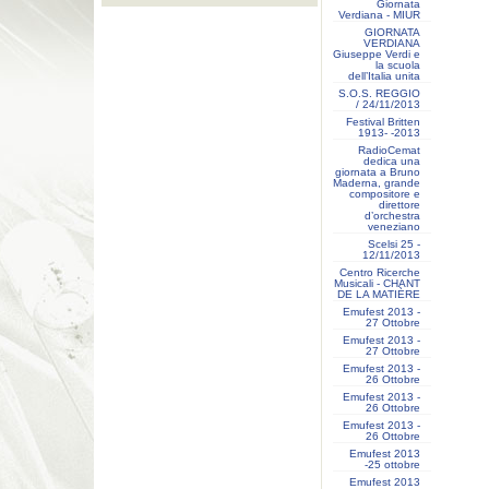
Giornata
Verdiana - MIUR
GIORNATA
VERDIANA
Giuseppe Verdi e
la scuola
dell’Italia unita
S.O.S. REGGIO
/ 24/11/2013
Festival Britten
1913- ‐2013
RadioCemat
dedica una
giornata a Bruno
Maderna, grande
compositore e
direttore
d’orchestra
veneziano
Scelsi 25 -
12/11/2013
Centro Ricerche
Musicali - CHANT
DE LA MATIÈRE
Emufest 2013 -
27 Ottobre
Emufest 2013 -
27 Ottobre
Emufest 2013 -
26 Ottobre
Emufest 2013 -
26 Ottobre
Emufest 2013 -
26 Ottobre
Emufest 2013
-25 ottobre
Emufest 2013