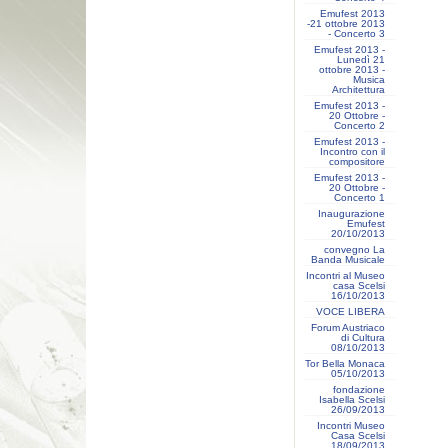
Emufest 2013
-21 ottobre 2013
- Concerto 3
Emufest 2013 -
Lunedì 21
ottobre 2013 -
Musica
Architettura
Emufest 2013 -
20 Ottobre -
Concerto 2
Emufest 2013 -
Incontro con il
compositore
Emufest 2013 -
20 Ottobre -
Concerto 1
Inaugurazione
Emufest
20/10/2013
convegno La
Banda Musicale
Incontri al Museo
casa Scelsi
16/10/2013
VOCE LIBERA
Forum Austriaco
di Cultura
08/10/2013
Tor Bella Monaca
05/10/2013
fondazione
Isabella Scelsi
26/09/2013
Incontri Museo
Casa Scelsi
18/09/2013