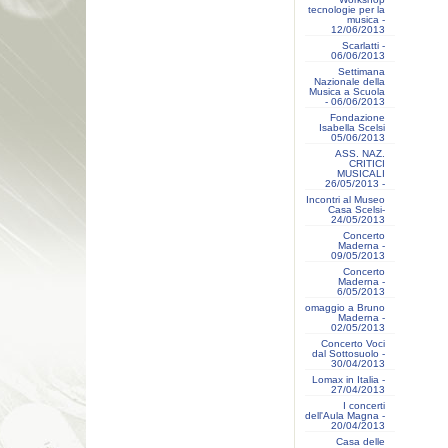
tecnologie per la
musica -
12/06/2013
Scarlatti -
06/06/2013
Settimana
Nazionale della
Musica a Scuola
- 06/06/2013
Fondazione
Isabella Scelsi
05/06/2013
ASS. NAZ.
CRITICI
MUSICALI
26/05/2013 -
Incontri al Museo
Casa Scelsi-
24/05/2013
Concerto
Maderna -
09/05/2013
Concerto
Maderna -
6/05/2013
omaggio a Bruno
Maderna -
02/05/2013
Concerto Voci
dal Sottosuolo -
30/04/2013
Lomax in Italia -
27/04/2013
I concerti
dell'Aula Magna -
20/04/2013
Casa delle