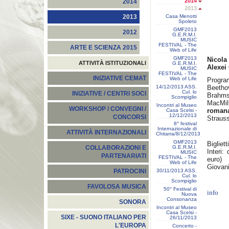
2014
2014
2013
Casa Menotti
2013
Spoleto
GMF2013
2012
G.E.R.M.I.
MUSIC
FESTIVAL - The
ARTE E SCIENZA 2015
Web of Life
GMF2013
Nicola
ATTIVITÀ ISTITUZIONALI
G.E.R.M.I.
Alexei
MUSIC
FESTIVAL - The
INIZIATIVE CEMAT
Web of Life
Progr
14/12/2013 ASS.
Beethov
Cul. lo
INIZIATIVE / CENTRI SOCI
Brahms 
Scompiglio
MacMil
Incontri al Museo
WORKSHOP / CONVEGNI /
roman
Casa Scelsi -
12/12/2013
CONCORSI
Strauss
8° festival
Internazionale di
ATTIVITÀ INTERNAZIONALI
Chitarra/8/12/2013
GMF2013
Biglietti
G.E.R.M.I.
COLLABORAZIONI E
Interi:
MUSIC
PARTENARIATI
FESTIVAL - The
euro)
Web of Life
Giovani
30/11/2013 ASS.
PATROCINI
Cul. lo
Scompiglio
FAVOLOSA MUSICA
50° Festival di
info
Nuova
Consonanza
SONORA
Incontri al Museo
Casa Scelsi -
SIXE - SUONO ITALIANO PER
26/11/2013
L'EUROPA
Concerto -