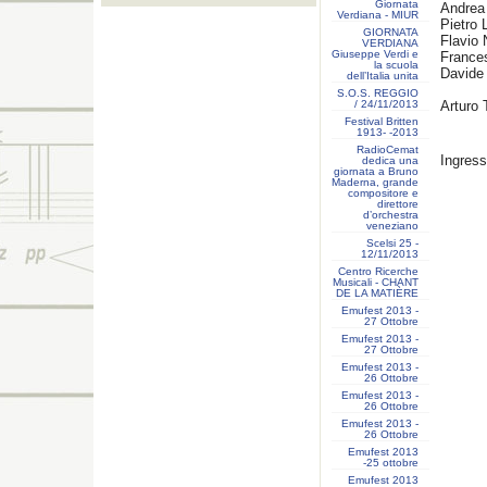
Giornata
Andrea 
Verdiana - MIUR
Pietro 
GIORNATA
Flavio 
VERDIANA
Giuseppe Verdi e
France
la scuola
Davide
dell’Italia unita
S.O.S. REGGIO
/ 24/11/2013
Arturo T
Festival Britten
1913- ‐2013
RadioCemat
Ingress
dedica una
giornata a Bruno
Maderna, grande
compositore e
direttore
d’orchestra
veneziano
Scelsi 25 -
12/11/2013
Centro Ricerche
Musicali - CHANT
DE LA MATIÈRE
Emufest 2013 -
27 Ottobre
Emufest 2013 -
27 Ottobre
Emufest 2013 -
26 Ottobre
Emufest 2013 -
26 Ottobre
Emufest 2013 -
26 Ottobre
Emufest 2013
-25 ottobre
Emufest 2013