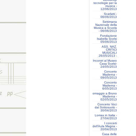
tecnologie per la
musica -
12/06/2013
Scarlatti -
06/06/2013
Settimana
Nazionale della
Musica a Scuola
- 06/06/2013
Fondazione
Isabella Scelsi
05/06/2013
ASS. NAZ.
CRITICI
MUSICALI
26/05/2013 -
Incontri al Museo
Casa Scelsi-
24/05/2013
Concerto
Maderna -
09/05/2013
Concerto
Maderna -
6/05/2013
omaggio a Bruno
Maderna -
02/05/2013
Concerto Voci
dal Sottosuolo -
30/04/2013
Lomax in Italia -
27/04/2013
I concerti
dell'Aula Magna -
20/04/2013
Casa delle