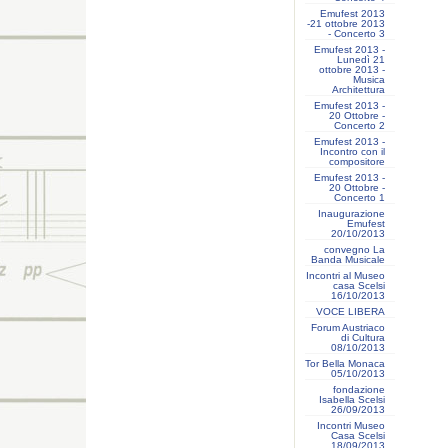
Emufest 2013
-21 ottobre 2013
- Concerto 3
Emufest 2013 -
Lunedì 21
ottobre 2013 -
Musica
Architettura
Emufest 2013 -
20 Ottobre -
Concerto 2
Emufest 2013 -
Incontro con il
compositore
Emufest 2013 -
20 Ottobre -
Concerto 1
Inaugurazione
Emufest
20/10/2013
convegno La
Banda Musicale
Incontri al Museo
casa Scelsi
16/10/2013
VOCE LIBERA
Forum Austriaco
di Cultura
08/10/2013
Tor Bella Monaca
05/10/2013
fondazione
Isabella Scelsi
26/09/2013
Incontri Museo
Casa Scelsi
18/09/2013