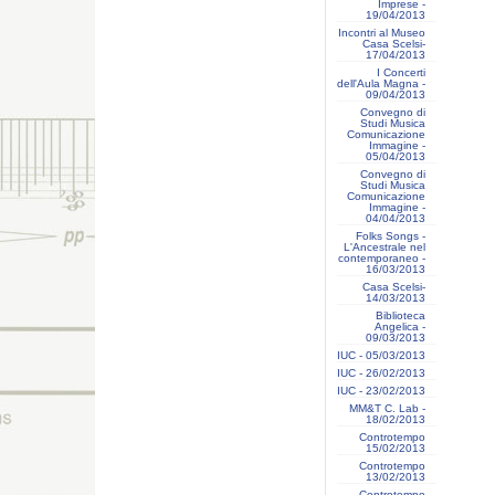
Imprese -
19/04/2013
Incontri al Museo
Casa Scelsi-
17/04/2013
I Concerti
dell'Aula Magna -
09/04/2013
Convegno di
Studi Musica
Comunicazione
Immagine -
05/04/2013
Convegno di
Studi Musica
Comunicazione
Immagine -
04/04/2013
Folks Songs -
L'Ancestrale nel
contemporaneo -
16/03/2013
Casa Scelsi-
14/03/2013
Biblioteca
Angelica -
09/03/2013
IUC - 05/03/2013
IUC - 26/02/2013
IUC - 23/02/2013
MM&T C. Lab -
18/02/2013
Controtempo
15/02/2013
Controtempo
13/02/2013
Controtempo