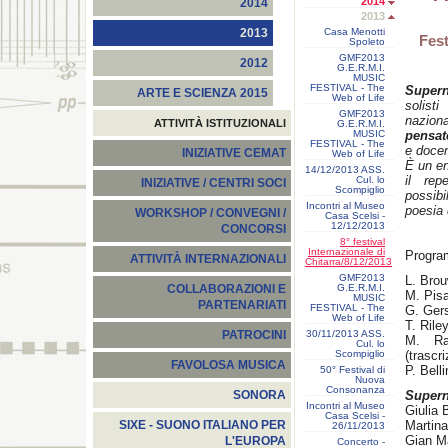
2014
2014
2013
Casa Menotti
2013
Fest
Spoleto
GMF2013
2012
G.E.R.M.I.
MUSIC
FESTIVAL - The
Super
ARTE E SCIENZA 2015
Web of Life
solisti
GMF2013
nazion
ATTIVITÀ ISTITUZIONALI
G.E.R.M.I.
MUSIC
pensato
FESTIVAL - The
e docen
INIZIATIVE CEMAT
Web of Life
È un en
14/12/2013 ASS.
il rep
Cul. lo
INIZIATIVE / CENTRI SOCI
Scompiglio
possibi
Incontri al Museo
poesia 
WORKSHOP / CONVEGNI /
Casa Scelsi -
12/12/2013
CONCORSI
8° festival
Internazionale di
Progra
ATTIVITÀ INTERNAZIONALI
Chitarra/8/12/2013
GMF2013
L. Bro
G.E.R.M.I.
COLLABORAZIONI E
M. Pisa
MUSIC
PARTENARIATI
FESTIVAL - The
G. Gers
Web of Life
T. Riley
30/11/2013 ASS.
PATROCINI
M. Ra
Cul. lo
Scompiglio
(trascri
FAVOLOSA MUSICA
P. Belli
50° Festival di
Nuova
Consonanza
Supern
SONORA
Incontri al Museo
Giulia 
Casa Scelsi -
Martina
SIXE - SUONO ITALIANO PER
26/11/2013
Gian M
L'EUROPA
Concerto -