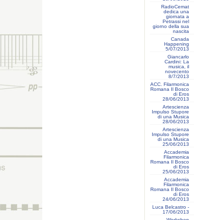
RadioCemat
dedica una
giornata a
Petrassi nel
giorno della sua
nascita
Canada
Happening
5/07/2013
Giancarlo
Cardini: La
musica, il
novecento
8/7/2013
ACC. Filarmonica
Romana Il Bosco
di Eros
28/06/2013
Artescienza
Impulso Stupore
di una Musica
28/06/2013
Artescienza
Impulso Stupore
di una Musica
25/06/2013
Accademia
Filarmonica
Romana Il Bosco
di Eros
25/06/2013
Accademia
Filarmonica
Romana Il Bosco
di Eros
24/06/2013
Luca Belcastro -
17/06/2013
Workshop