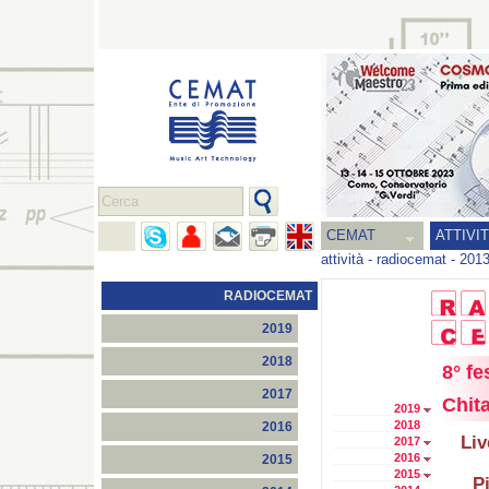
CEMAT
ATTIVI
attività
-
radiocemat
-
201
RADIOCEMAT
2019
2018
8° fe
2017
Chita
2019
2018
2016
Liv
2017
2016
2015
2015
P