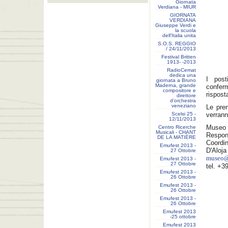
Giornata
Verdiana - MIUR
GIORNATA
VERDIANA
Giuseppe Verdi e
la scuola
dell’Italia unita
S.O.S. REGGIO
/ 24/11/2013
Festival Britten
1913- ‐2013
RadioCemat
dedica una
I post
giornata a Bruno
Maderna, grande
confer
compositore e
rispost
direttore
d’orchestra
veneziano
Le pren
Scelsi 25 -
verrann
12/11/2013
Museo 
Centro Ricerche
Musicali - CHANT
Respons
DE LA MATIÈRE
Coordi
Emufest 2013 -
D'Aloja
27 Ottobre
museo@s
Emufest 2013 -
27 Ottobre
tel. +3
Emufest 2013 -
26 Ottobre
Emufest 2013 -
26 Ottobre
Emufest 2013 -
26 Ottobre
Emufest 2013
-25 ottobre
Emufest 2013