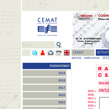
CEMAT
ATTIVI
attività
-
radiocemat
-
201
RADIOCEMAT
2019
2018
Incon
2017
26/1
2019
2018
2016
2017
2016
2015
2015