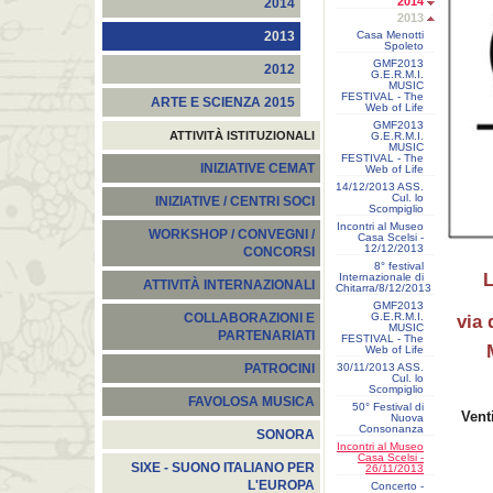
2014
2014
2013
Casa Menotti
2013
Spoleto
GMF2013
2012
G.E.R.M.I.
MUSIC
FESTIVAL - The
ARTE E SCIENZA 2015
Web of Life
GMF2013
ATTIVITÀ ISTITUZIONALI
G.E.R.M.I.
MUSIC
FESTIVAL - The
INIZIATIVE CEMAT
Web of Life
14/12/2013 ASS.
Cul. lo
INIZIATIVE / CENTRI SOCI
Scompiglio
Incontri al Museo
WORKSHOP / CONVEGNI /
Casa Scelsi -
12/12/2013
CONCORSI
8° festival
L
Internazionale di
ATTIVITÀ INTERNAZIONALI
Chitarra/8/12/2013
GMF2013
G.E.R.M.I.
COLLABORAZIONI E
via 
MUSIC
PARTENARIATI
FESTIVAL - The
Web of Life
30/11/2013 ASS.
PATROCINI
Cul. lo
Scompiglio
FAVOLOSA MUSICA
50° Festival di
Vent
Nuova
Consonanza
SONORA
Incontri al Museo
Casa Scelsi -
SIXE - SUONO ITALIANO PER
26/11/2013
L'EUROPA
Concerto -