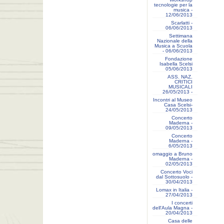
tecnologie per la
musica -
12/06/2013
Scarlatti -
06/06/2013
Settimana
Nazionale della
Musica a Scuola
- 06/06/2013
Fondazione
Isabella Scelsi
05/06/2013
ASS. NAZ.
CRITICI
MUSICALI
26/05/2013 -
Incontri al Museo
Casa Scelsi-
24/05/2013
Concerto
Maderna -
09/05/2013
Concerto
Maderna -
6/05/2013
omaggio a Bruno
Maderna -
02/05/2013
Concerto Voci
dal Sottosuolo -
30/04/2013
Lomax in Italia -
27/04/2013
I concerti
dell'Aula Magna -
20/04/2013
Casa delle