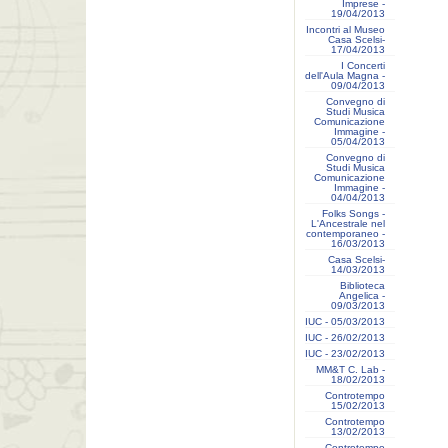
Imprese -
19/04/2013
Incontri al Museo
Casa Scelsi-
17/04/2013
I Concerti
dell'Aula Magna -
09/04/2013
Convegno di
Studi Musica
Comunicazione
Immagine -
05/04/2013
Convegno di
Studi Musica
Comunicazione
Immagine -
04/04/2013
Folks Songs -
L'Ancestrale nel
contemporaneo -
16/03/2013
Casa Scelsi-
14/03/2013
Biblioteca
Angelica -
09/03/2013
IUC - 05/03/2013
IUC - 26/02/2013
IUC - 23/02/2013
MM&T C. Lab -
18/02/2013
Controtempo
15/02/2013
Controtempo
13/02/2013
Controtempo