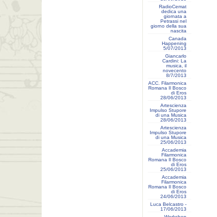
RadioCemat
dedica una
giornata a
Petrassi nel
giorno della sua
nascita
Canada
Happening
5/07/2013
Giancarlo
Cardini: La
musica, il
novecento
8/7/2013
ACC. Filarmonica
Romana Il Bosco
di Eros
28/06/2013
Artescienza
Impulso Stupore
di una Musica
28/06/2013
Artescienza
Impulso Stupore
di una Musica
25/06/2013
Accademia
Filarmonica
Romana Il Bosco
di Eros
25/06/2013
Accademia
Filarmonica
Romana Il Bosco
di Eros
24/06/2013
Luca Belcastro -
17/06/2013
Workshop