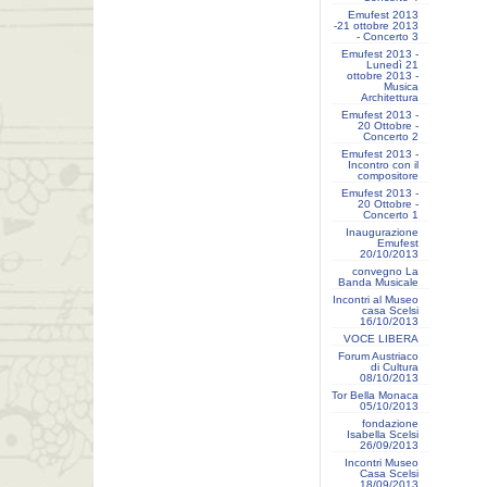
Emufest 2013
-21 ottobre 2013
- Concerto 3
Emufest 2013 -
Lunedì 21
ottobre 2013 -
Musica
Architettura
Emufest 2013 -
20 Ottobre -
Concerto 2
Emufest 2013 -
Incontro con il
compositore
Emufest 2013 -
20 Ottobre -
Concerto 1
Inaugurazione
Emufest
20/10/2013
convegno La
Banda Musicale
Incontri al Museo
casa Scelsi
16/10/2013
VOCE LIBERA
Forum Austriaco
di Cultura
08/10/2013
Tor Bella Monaca
05/10/2013
fondazione
Isabella Scelsi
26/09/2013
Incontri Museo
Casa Scelsi
18/09/2013