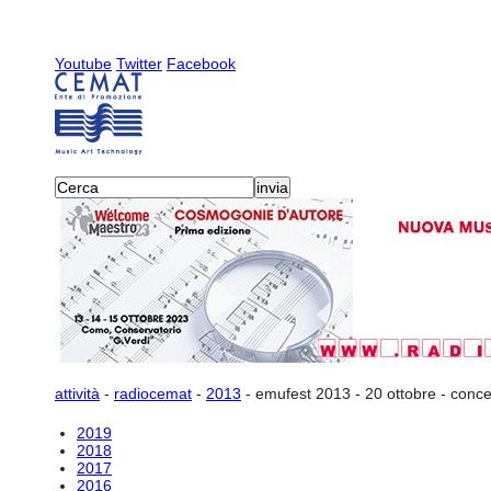
Youtube
Twitter
Facebook
attività
-
radiocemat
-
2013
-
emufest 2013 - 20 ottobre - conce
2019
2018
2017
2016