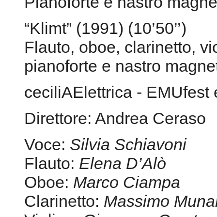
Pianoforte e nastro magne
“Klimt” (1991) (10’50’’)
Flauto, oboe, clarinetto, vio
pianoforte e nastro magne
ceciliAElettrica - EMUfest
Direttore: Andrea Ceraso
Voce:
Silvia Schiavoni
Flauto:
Elena D’Alò
Oboe:
Marco Ciampa
Clarinetto:
Massimo Munar