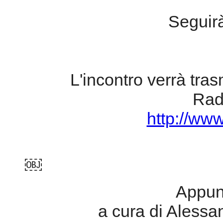
Seguirà
L'incontro verrà tra
Ra
http://ww
￼
Appunt
a cura di Alessan