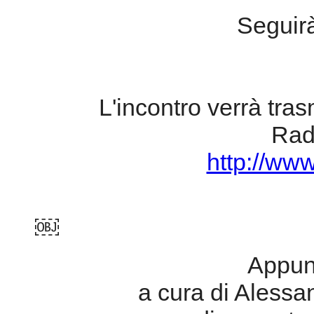
Seguirà
L'incontro verrà tra
Ra
http://ww
￼
Appunt
a cura di Alessan