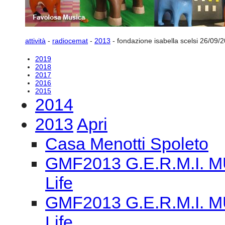
attività
-
radiocemat
-
2013
-
fondazione isabella scelsi 26/09/
2019
2018
2017
2016
2015
2014
2013
Apri
Casa Menotti Spoleto
GMF2013 G.E.R.M.I. M
Life
GMF2013 G.E.R.M.I. M
Life