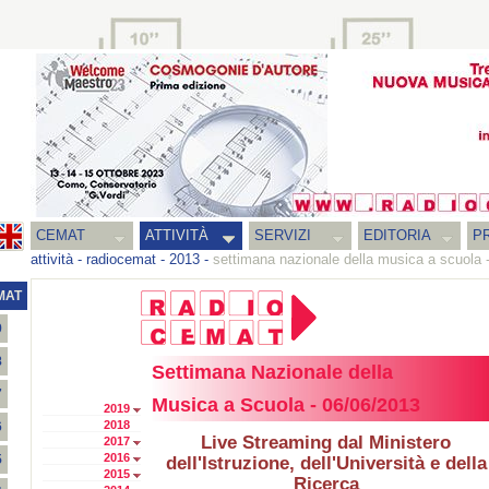
CEMAT
ATTIVITÀ
SERVIZI
EDITORIA
PR
attività
-
radiocemat
-
2013
-
settimana nazionale della musica a scuola 
MAT
9
8
Settimana Nazionale della
7
Musica a Scuola - 06/06/2013
2019
2018
6
Live Streaming dal Ministero
2017
2016
5
dell'Istruzione, dell'Università e della
2015
Ricerca