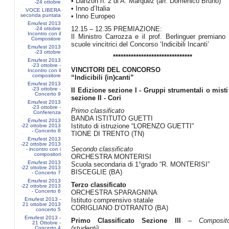
• Danzon n. 2 di A. Marquez (arr. Domenico Bruno)
-24 ottobre
• Inno d’Italia
VOCE LIBERA
seconda puntata
• Inno Europeo
Emufest 2013
12.15 – 12.35 PREMIAZIONE:
-24 ottobre
Incontro con il
Il Ministro Carrozza e il prof. Berlinguer premiano 
Compositore
scuole vincitrici del Concorso ‘Indicibili Incanti’
Emufest 2013
-23 ottobre
*******************************
Emufest 2013
-23 ottobre -
VINCITORI DEL CONCORSO
Incontro con il
compositore
“Indicibili (in)canti”
Emufest 2013
-23 ottobre -
II Edizione sezione I - Gruppi strumentali o misti
Concerto 9
sezione II - Cori
Emufest 2013
-23 ottobre -
Primo classificato
Conferenza
BANDA ISTITUTO GUETTI
Emufest 2013
Istituto di istruzione “LORENZO GUETTI”
-22 ottobre 2013
- Concerto 8
TIONE DI TRENTO (TN)
Emufest 2013
-22 ottobre 2013
Secondo classificato
- incontro con i
compositori
ORCHESTRA MONTERISI
Emufest 2013
Scuola secondaria di 1°grado “R. MONTERISI”
-22 ottobre 2013
BISCEGLIE (BA)
- Concerto 7
Emufest 2013
Terzo classificato
-22 ottobre 2013
- Concerto 6
ORCHESTRA SPARAGNINA
Emufest 2013 -
Istituto comprensivo statale
21 ottobre 2013
CORIGLIANO D’OTRANTO (BA)
concerto 5
Emufest 2013 -
Primo Classificato Sezione III
–
Composito
21 Ottobre -
(studenti)
Concerto 4