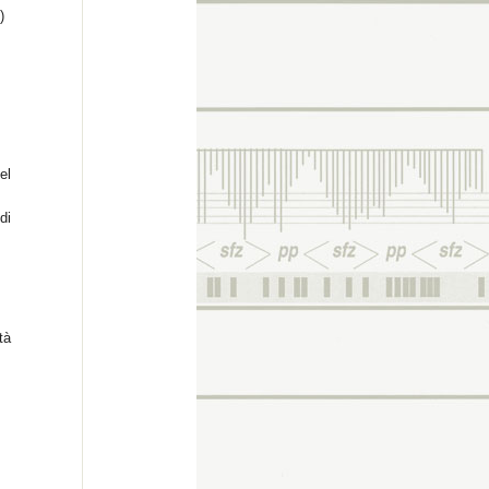
)
el
di
tà