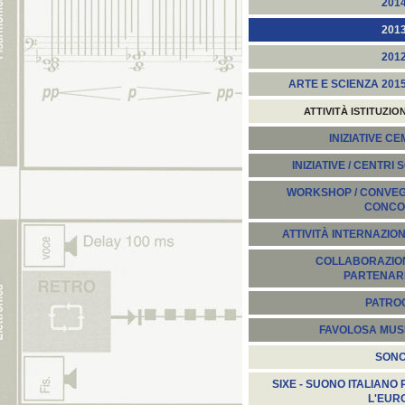
201
201
201
ARTE E SCIENZA 201
ATTIVITÀ ISTITUZIO
INIZIATIVE C
INIZIATIVE / CENTRI 
WORKSHOP / CONVEGN
CONCO
ATTIVITÀ INTERNAZION
COLLABORAZION
PARTENARI
PATROC
FAVOLOSA MUS
SON
SIXE - SUONO ITALIANO 
L'EUR