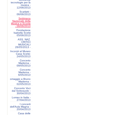
tecnologie per la
musica -
12/06/2013
Scarlatti -
06/06/2013
Settimana
Nazionale della
Musica a Scuola
- 06/06/2013
Fondazione
Isabella Scelsi
05/06/2013
ASS. NAZ.
CRITICI
MUSICALI
26/05/2013 -
Incontri al Museo
Casa Scelsi-
24/05/2013
Concerto
Maderna -
09/05/2013
Concerto
Maderna -
6/05/2013
omaggio a Bruno
Maderna -
02/05/2013
Concerto Voci
dal Sottosuolo -
30/04/2013
Lomax in Italia -
27/04/2013
I concerti
dell'Aula Magna -
20/04/2013
Casa delle