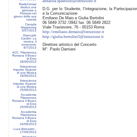
annalisa.spadolini@istruzione.it
RadioCemat
dedica una
D.G. per lo Studente, l’Integrazione, la Partecipazio
giornata a
e la Comunicazione
Petrassi nel
giorno della sua
Emiliano De Maio e Giulia Bertolini
nascita
06 5849 3732 /3942 fax: 06 5849 2822
Canada
Viale Trastevere, 76 - 00153 Roma
Happening
5/07/2013
http://
emiliano.demaio@istruzione.it
Giancarlo
http://
giulia.bertolini5@istruzione.it
Cardini: La
musica, il
Direttore artistico del Concerto
novecento
8/7/2013
M°. Paolo Damiani
ACC. Filarmonica
Romana Il Bosco
di Eros
28/06/2013
Artescienza
Impulso Stupore
di una Musica
28/06/2013
Artescienza
Impulso Stupore
di una Musica
25/06/2013
Accademia
Filarmonica
Romana Il Bosco
di Eros
25/06/2013
Accademia
Filarmonica
Romana Il Bosco
di Eros
24/06/2013
Luca Belcastro -
17/06/2013
Workshop