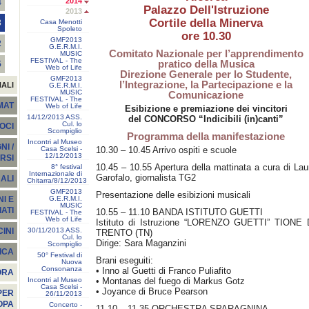
2014
4
Palazzo Dell'Istruzione
2013
Cortile della Minerva
Casa Menotti
3
Spoleto
ore 10.30
GMF2013
2
G.E.R.M.I.
Comitato Nazionale per l’apprendimento
MUSIC
FESTIVAL - The
pratico della Musica
5
Web of Life
Direzione Generale per lo Studente,
GMF2013
l’Integrazione, la Partecipazione e la
NALI
G.E.R.M.I.
MUSIC
Comunicazione
FESTIVAL - The
EMAT
Web of Life
Esibizione e premiazione dei vincitori
14/12/2013 ASS.
del CONCORSO “Indicibili (in)canti”
Cul. lo
SOCI
Scompiglio
Programma della manifestazione
Incontri al Museo
I /
Casa Scelsi -
10.30 – 10.45 Arrivo ospiti e scuole
12/12/2013
RSI
10.45 – 10.55 Apertura della mattinata a cura di Lau
8° festival
Internazionale di
Garofalo, giornalista TG2
ALI
Chitarra/8/12/2013
GMF2013
Presentazione delle esibizioni musicali
G.E.R.M.I.
I E
MUSIC
ATI
10.55 – 11.10 BANDA ISTITUTO GUETTI
FESTIVAL - The
Web of Life
Istituto di Istruzione “LORENZO GUETTI” TIONE 
30/11/2013 ASS.
INI
TRENTO (TN)
Cul. lo
Dirige: Sara Maganzini
Scompiglio
ICA
50° Festival di
Brani eseguiti:
Nuova
Consonanza
• Inno al Guetti di Franco Puliafito
ORA
Incontri al Museo
• Montanas del fuego di Markus Gotz
Casa Scelsi -
• Joyance di Bruce Pearson
PER
26/11/2013
OPA
Concerto -
11.10 – 11.35 ORCHESTRA SPARAGNINA