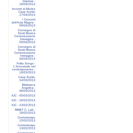
Imprese -
19/04/2013
Incontri al Museo
Casa Scelsi-
17/04/2013
I Concerti
dell'Aula Magna -
09/04/2013
Convegno di
Studi Musica
Comunicazione
Immagine -
05/04/2013
Convegno di
Studi Musica
Comunicazione
Immagine -
04/04/2013
Folks Songs -
L'Ancestrale nel
contemporaneo -
16/03/2013
Casa Scelsi-
14/03/2013
Biblioteca
Angelica -
09/03/2013
IUC - 05/03/2013
IUC - 26/02/2013
IUC - 23/02/2013
MM&T C. Lab -
18/02/2013
Controtempo
15/02/2013
Controtempo
13/02/2013
Controtempo