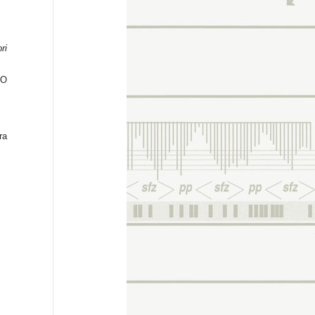
ri
LO
ra