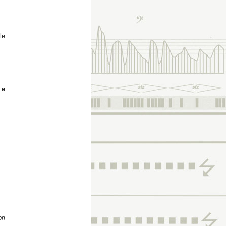
le
 e
ri