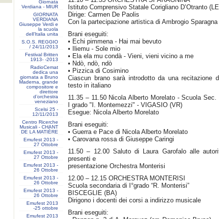
Giornata
Istituto Comprensivo Statale Corigliano D’Otranto (LE
Verdiana - MIUR
Dirige: Carmen De Paolis
GIORNATA
VERDIANA
Con la partecipazione artistica di Ambrogio Sparagna
Giuseppe Verdi e
la scuola
Brani eseguiti:
dell’Italia unita
• Echi pimmena - Hai mai bevuto
S.O.S. REGGIO
/ 24/11/2013
• Iliemu - Sole mio
Festival Britten
• Ela ela mu condà - Vieni, vieni vicino a me
1913- ‐2013
• Ndò, ndò, ndò
RadioCemat
• Pizzica di Cosimino
dedica una
giornata a Bruno
Ciascun brano sarà introdotto da una recitazione d
Maderna, grande
testo in italiano
compositore e
direttore
d’orchestra
11.35 – 11.50 Nicola Alberto Morelato - Scuola Sec. 
veneziano
I grado "I. Montemezzi" - VIGASIO (VR)
Scelsi 25 -
Esegue: Nicola Alberto Morelato
12/11/2013
Centro Ricerche
Brani eseguiti:
Musicali - CHANT
• Guerra e Pace di Nicola Alberto Morelato
DE LA MATIÈRE
• Carovana rossa di Giuseppe Caringi
Emufest 2013 -
27 Ottobre
11.50 – 12.00 Saluto di Laura Garofalo alle autori
Emufest 2013 -
27 Ottobre
presenti e
Emufest 2013 -
presentazione Orchestra Monterisi
26 Ottobre
12.00 – 12.15 ORCHESTRA MONTERISI
Emufest 2013 -
26 Ottobre
Scuola secondaria di I°grado “R. Monterisi”
Emufest 2013 -
BISCEGLIE (BA)
26 Ottobre
Dirigono i docenti dei corsi a indirizzo musicale
Emufest 2013
-25 ottobre
Brani eseguiti:
Emufest 2013