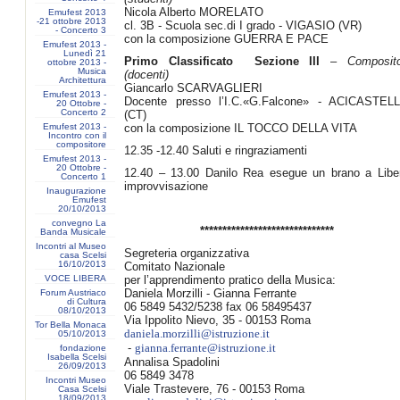
Nicola Alberto MORELATO
Emufest 2013
-21 ottobre 2013
cl. 3B - Scuola sec.di I grado - VIGASIO (VR)
- Concerto 3
con la composizione GUERRA E PACE
Emufest 2013 -
Lunedì 21
Primo Classificato Sezione III
–
Composito
ottobre 2013 -
Musica
(docenti)
Architettura
Giancarlo SCARVAGLIERI
Emufest 2013 -
Docente presso l’I.C.«G.Falcone» - ACICASTEL
20 Ottobre -
Concerto 2
(CT)
Emufest 2013 -
con la composizione IL TOCCO DELLA VITA
Incontro con il
compositore
12.35 -12.40 Saluti e ringraziamenti
Emufest 2013 -
20 Ottobre -
12.40 – 13.00 Danilo Rea esegue un brano a Libe
Concerto 1
improvvisazione
Inaugurazione
Emufest
20/10/2013
convegno La
******************************
Banda Musicale
Incontri al Museo
Segreteria organizzativa
casa Scelsi
16/10/2013
Comitato Nazionale
VOCE LIBERA
per l’apprendimento pratico della Musica:
Daniela Morzilli - Gianna Ferrante
Forum Austriaco
di Cultura
06 5849 5432/5238 fax 06 58495437
08/10/2013
Via Ippolito Nievo, 35 - 00153 Roma
Tor Bella Monaca
daniela.morzilli@istruzione.it
05/10/2013
-
gianna.ferrante@istruzione.it
fondazione
Isabella Scelsi
Annalisa Spadolini
26/09/2013
06 5849 3478
Incontri Museo
Viale Trastevere, 76 - 00153 Roma
Casa Scelsi
18/09/2013