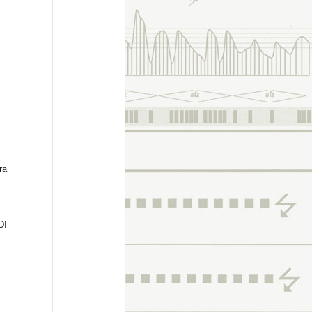
ra
DI