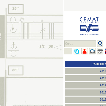
RADIOCE
201
201
201
201
201