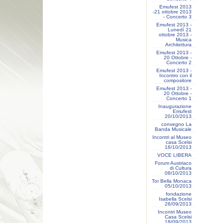
Emufest 2013
-21 ottobre 2013
- Concerto 3
Emufest 2013 -
Lunedì 21
ottobre 2013 -
Musica
Architettura
Emufest 2013 -
20 Ottobre -
Concerto 2
Emufest 2013 -
Incontro con il
compositore
Emufest 2013 -
20 Ottobre -
Concerto 1
Inaugurazione
Emufest
20/10/2013
convegno La
Banda Musicale
Incontri al Museo
casa Scelsi
16/10/2013
VOCE LIBERA
Forum Austriaco
di Cultura
08/10/2013
Tor Bella Monaca
05/10/2013
fondazione
Isabella Scelsi
26/09/2013
Incontri Museo
Casa Scelsi
18/09/2013