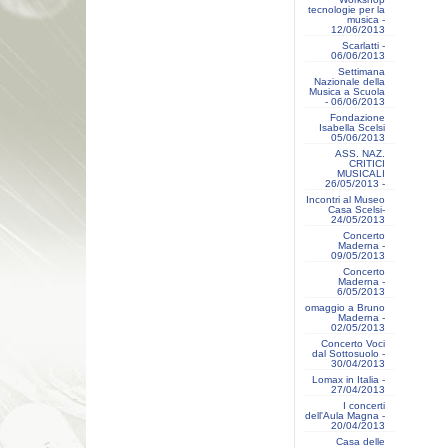
tecnologie per la
musica -
12/06/2013
Scarlatti -
06/06/2013
Settimana
Nazionale della
Musica a Scuola
- 06/06/2013
Fondazione
Isabella Scelsi
05/06/2013
ASS. NAZ.
CRITICI
MUSICALI
26/05/2013 -
Incontri al Museo
Casa Scelsi-
24/05/2013
Concerto
Maderna -
09/05/2013
Concerto
Maderna -
6/05/2013
omaggio a Bruno
Maderna -
02/05/2013
Concerto Voci
dal Sottosuolo -
30/04/2013
Lomax in Italia -
27/04/2013
I concerti
dell'Aula Magna -
20/04/2013
Casa delle