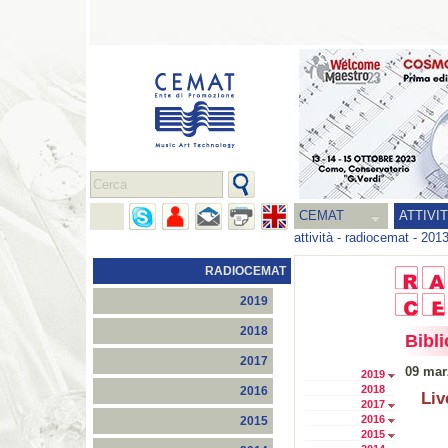
CEMAT
ATTIVI
attività
-
radiocemat
-
201
RADIOCEMAT
2019
2018
Bibli
2017
09 mar
2019
2018
2016
Liv
2017
2016
2015
2015