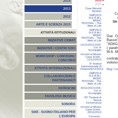
2014
2014
2013
Casa Menotti
2013
Spoleto
Co
GMF2013
2012
G.E.R.M.I.
MUSIC
Un 
FESTIVAL - The
ARTE E SCIENZA 2015
Web of Life
GMF2013
ATTIVITÀ ISTITUZIONALI
G.E.R.M.I.
MUSIC
Due Op
FESTIVAL - The
Bassiri
INIZIATIVE CEMAT
Web of Life
"ADAGIO
14/12/2013 ASS.
Cul. lo
( paraf
INIZIATIVE / CENTRI SOCI
Scompiglio
W.A. Mo
Incontri al Museo
WORKSHOP / CONVEGNI /
Casa Scelsi -
contra
12/12/2013
CONCORSI
violonc
8° festival
Internazionale di
ATTIVITÀ INTERNAZIONALI
http://
Chitarra/8/12/2013
GMF2013
G.E.R.M.I.
COLLABORAZIONI E
MUSIC
PARTENARIATI
FESTIVAL - The
Web of Life
30/11/2013 ASS.
PATROCINI
Cul. lo
Scompiglio
FAVOLOSA MUSICA
50° Festival di
Nuova
Consonanza
SONORA
Incontri al Museo
Casa Scelsi -
SIXE - SUONO ITALIANO PER
26/11/2013
L'EUROPA
Concerto -