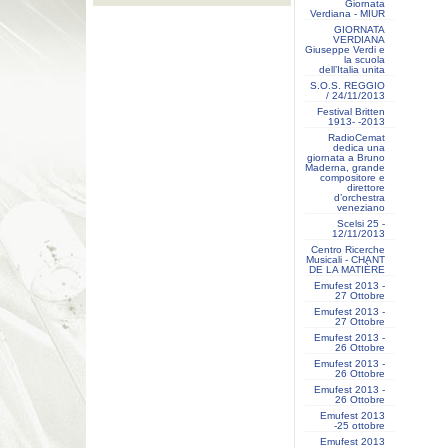
Giornata
Verdiana - MIUR
GIORNATA
VERDIANA
Giuseppe Verdi e
la scuola
dell’Italia unita
S.O.S. REGGIO
/ 24/11/2013
Festival Britten
1913- ‐2013
RadioCemat
dedica una
giornata a Bruno
Maderna, grande
compositore e
direttore
d’orchestra
veneziano
Scelsi 25 -
12/11/2013
Centro Ricerche
Musicali - CHANT
DE LA MATIÈRE
Emufest 2013 -
27 Ottobre
Emufest 2013 -
27 Ottobre
Emufest 2013 -
26 Ottobre
Emufest 2013 -
26 Ottobre
Emufest 2013 -
26 Ottobre
Emufest 2013
-25 ottobre
Emufest 2013