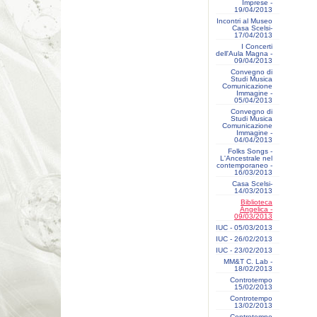
Imprese -
19/04/2013
Incontri al Museo
Casa Scelsi-
17/04/2013
I Concerti
dell'Aula Magna -
09/04/2013
Convegno di
Studi Musica
Comunicazione
Immagine -
05/04/2013
Convegno di
Studi Musica
Comunicazione
Immagine -
04/04/2013
Folks Songs -
L'Ancestrale nel
contemporaneo -
16/03/2013
Casa Scelsi-
14/03/2013
Biblioteca
Angelica -
09/03/2013
IUC - 05/03/2013
IUC - 26/02/2013
IUC - 23/02/2013
MM&T C. Lab -
18/02/2013
Controtempo
15/02/2013
Controtempo
13/02/2013
Controtempo