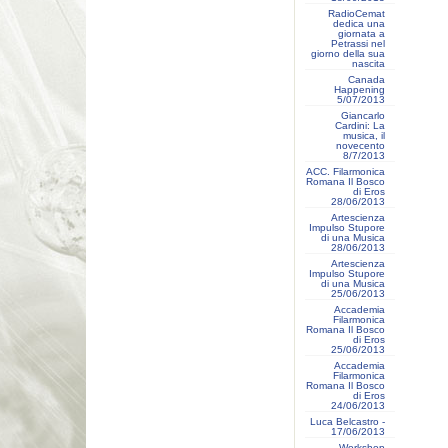
RadioCemat
dedica una
giornata a
Petrassi nel
giorno della sua
nascita
Canada
Happening
5/07/2013
Giancarlo
Cardini: La
musica, il
novecento
8/7/2013
ACC. Filarmonica
Romana Il Bosco
di Eros
28/06/2013
Artescienza
Impulso Stupore
di una Musica
28/06/2013
Artescienza
Impulso Stupore
di una Musica
25/06/2013
Accademia
Filarmonica
Romana Il Bosco
di Eros
25/06/2013
Accademia
Filarmonica
Romana Il Bosco
di Eros
24/06/2013
Luca Belcastro -
17/06/2013
Workshop