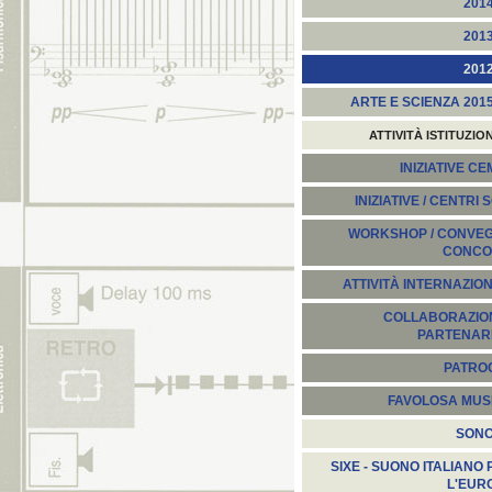
201
201
201
ARTE E SCIENZA 201
ATTIVITÀ ISTITUZIO
INIZIATIVE C
INIZIATIVE / CENTRI 
WORKSHOP / CONVEGN
CONCO
ATTIVITÀ INTERNAZION
COLLABORAZION
PARTENARI
PATROC
FAVOLOSA MUS
SON
SIXE - SUONO ITALIANO 
L'EUR