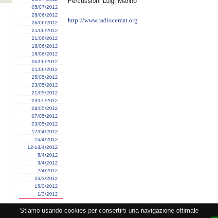
Percussioni Luigi Marino
05/07/2012
28/06/2012
http://www.radiocemat.org
26/06/2012
25/06/2012
21/06/2012
18/06/2012
16/06/2012
06/06/2012
05/06/2012
25/05/2012
23/05/2012
21/05/2012
09/05/2012
08/05/2012
07/05/2012
03/05/2012
17/04/2012
16/4/2012
12-13/4/2012
5/4/2012
3/4/2012
2/4/2012
26/3/2012
15/3/2012
1/3/2012
Stiamo usando cookies per consertirti una navigazione ottimale
zione CEMAT -
Privacy
-
Cookie
-
Copyright
- PI 05362381005 - Lic. SIAE 2552/1/2523 - Visitato