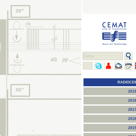
RADIOCE
201
201
201
201
201