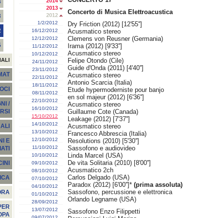
2014
4
2013
Concerto di Musica Elettroacustica
2012
3
1/2/2012
Dry Friction (2012) [12'55'']
2
16/12/2012
Acusmatico stereo
Clemens von Reusner (Germania)
12/12/2012
5
Irama (2012) [9'33'']
11/12/2012
Acusmatico stereo
10/12/2012
NALI
Felipe Otondo (Cile)
24/11/2012
Guide d'Onda (2011) [4'40'']
23/11/2012
EMAT
Acusmatico stereo
22/11/2012
Antonio Scarcia (Italia)
18/11/2012
SOCI
Etude hypermoderniste pour banjo
08/11/2012
en sol majeur (2012) [6'36'']
22/10/2012
I /
Acusmatico stereo
16/10/2012
Guillaume Cote (Canada)
RSI
15/10/2012
Leakage (2012) [7'37'']
14/10/2012
Acusmatico stereo
ALI
13/10/2012
Francesco Abbrescia (Italia)
12/10/2012
Resolutions (2010) [5'30'']
I E
11/10/2012
Sassofono e audiovideo
ATI
Linda Marcel (USA)
10/10/2012
De vita Solitaria (2010) [8'00'']
INI
09/10/2012
Acusmatico 2ch
08/10/2012
Carlos Delgado (USA)
ICA
07/10/2012
Paradox (2012) [6'00'']*
(prima assoluta)
04/10/2012
Sassofono, percussione e elettronica
ORA
01/10/2012
Orlando Legname (USA)
28/09/2012
PER
13/07/2012
Sassofono Enzo Filippetti
OPA
09/07/2012