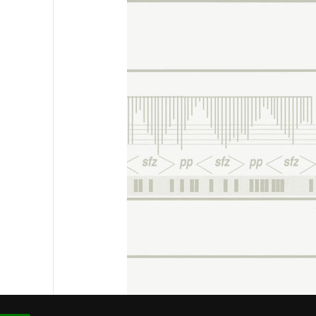
re # 93.861.474