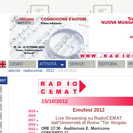
CEMAT
ATTIVITÀ
SERVIZI
EDITORIA
PR
attività
-
radiocemat
-
2012
-
15/10/2012
MAT
9
8
15/10/2012
7
Emufest 2012
2019
2018
6
Live Streaming su RadioCEMAT
2017
dall'Università di Roma "Tor Vergata
2016
5
ORE 17:30 - Auditorium E. Morricone
2015
CONCERTO 17