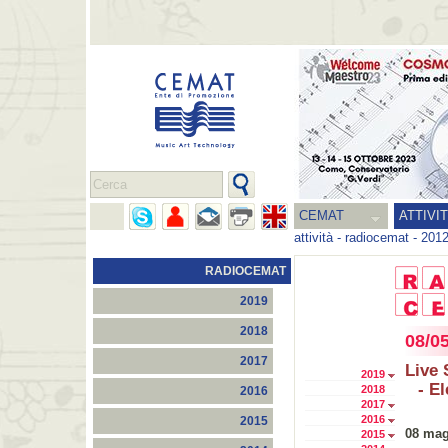
CEMAT
ATTIVI
attività
-
radiocemat
-
201
RADIOCEMAT
2019
2018
08/0
2017
Live
2019
- E
2018
2016
2017
2016
2015
08 mag
2015